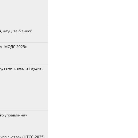
науці та бізнесі”
м. МОДС 2025»
ування, аналіз і аудит:
го управління»
суспільства» (НТСС-2025)