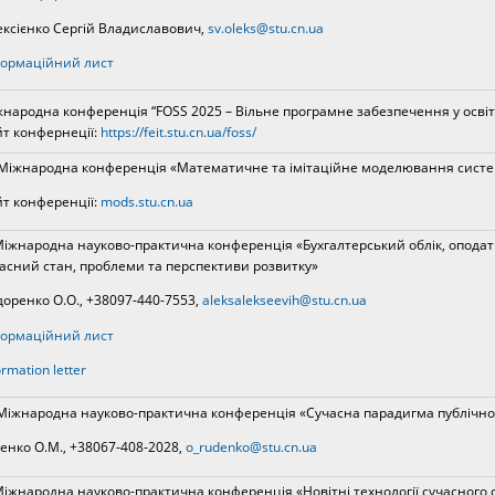
ксієнко Сергій Владиславович,
sv.oleks@stu.cn.ua
ормаційний лист
народна конференція “FOSS 2025 – Вільне програмне забезпечення у освіті, 
т конфернеції:
https://feit.stu.cn.ua/foss/
Міжнародна конференція «Математичне та імітаційне моделювання систе
т конференції:
mods.stu.cn.ua
Міжнародна науково-практична конференція «Бухгалтерський облік, оподатк
асний стан, проблеми та перспективи розвитку»
оренко О.О., +38097-440-7553,
aleksalekseevih@stu.cn.ua
ормаційний лист
ormation letter
 Міжнародна науково-практична конференція «Сучасна парадигма публічно
енко О.М., +38067-408-2028,
o_rudenko@stu.cn.ua
Міжнародна науково-практична конференція «Новітні технології сучасного 