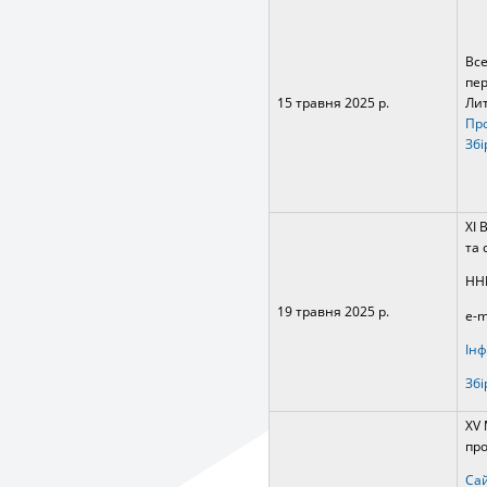
Все
пер
15 травня 2025 р.
Лит
Про
Збі
ХІ 
та 
ННІ
19 травня 2025 р.
e-m
Інф
Збі
ХV 
про
Сай