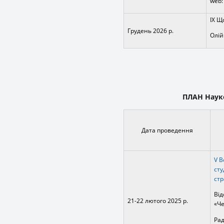
web
IX Щ
Грудень 2026 р.
Олій
ПЛАН
Наук
Дата проведення
V В
сту
стр
Від
21-22 лютого 2025 р.
«Че
Рад