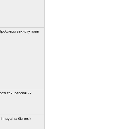
«Проблеми захисту прав
сті технологічних
 науці та бізнесі»