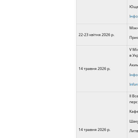
Ющен
Інфо
Міжн
22-23 квітня 2026 р.
Прис
V Мі
в Укр
Аким
14 травня 2026 р.
Інфо
Infor
ІІ В
перс
Кафе
Шаку
14 травня 2026 р.
Литв