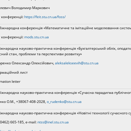
левич Володимир Маркович
 конференції:
https://feit.stu.cn.ua/foss/
Міжнародна конференція «Математичне та імітаційне моделювання систе
 конференції:
mods.stu.cn.ua
Міжнародна науково-практична конференція «Бухгалтерський облік, оподатку
сний стан, проблеми та перспективи розвитку»
ренко Олександр Олексійович,
aleksalekseevih@stu.cn.ua
рмаційний лист
mation letter
 Міжнародна науково-практична конференція «Сучасна парадигма публічног
нко О.М., +38067-408-2028,
o_rudenko@stu.cn.ua
Міжнародна науково-практична конференція «Новітні технології сучасного с
(0462) 665-185, е-mail:
ntss@inel.stu.cn.ua