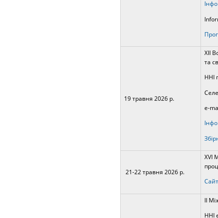
Інфо
Infor
Прог
ХІІ 
та с
ННІ 
Селе
19 травня 2026 р.
e-ma
Інфо
Збір
ХVI 
проц
21-22 травня 2
026 р.
Сайт
ІІ М
ННІ 