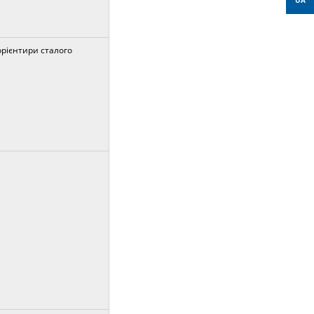
UA
рієнтири сталого