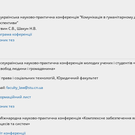
українська науково-практична конференція “Комунікація в гуманітарному д
спективи”
вин С.В., Шакун Н.В.
грама коференції
рник тез
Всеукраїнська науково-практична конференція молодих учених і студентів
свобод людини і громадянина»
 права і соціальних технологій, Юридичний факультет
ail:
faculty_law@stu.cn.ua
ормаційний лист
рник тез
Міжнародна науково-практична конференція «Комплексне забезпечення як
цесів та систем»
т конференції