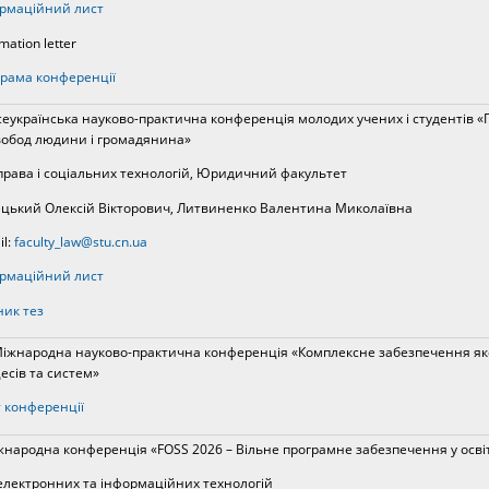
рмаційний лист
mation letter
рама конференції
Всеукраїнська науково-практична конференція молодих учених і студентів 
вобод людини і громадянина»
права і соціальних технологій, Юридичний факультет
цький Олексій Вікторович, Литвиненко Валентина Миколаївна
il:
faculty_law@stu.cn.ua
рмаційний лист
ник тез
Міжнародна науково-практична конференція «Комплексне забезпечення яко
есів та систем»
 конференції
іжнародна конференція «FOSS 2026 – Вільне програмне забезпечення у освіті,
електронних та інформаційних технологій