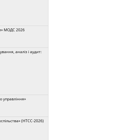
м» МОДС 2026
вання, аналіз і аудит:
о управління»
успільства» (НТСС-2026)