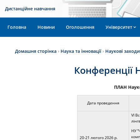
Дистанційне навчання
Головна
Новини
Оголошення
Університет
Домашня сторінка
›
Наука та інновації
›
Наукові заходи
Конференції Н
ПЛАН
Наук
Дата проведення
VІ В
лінг
НУ “
комп
20-21 лютого 2026 р.