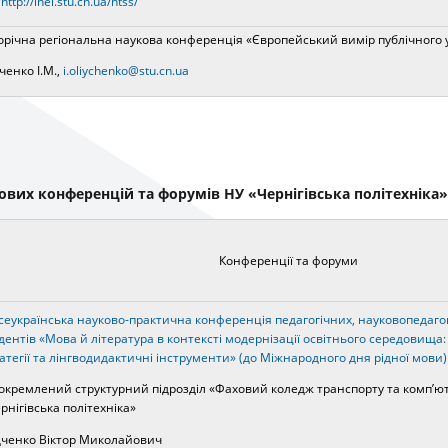
:
http://inel.stu.cn.ua/ntss/
орічна регіональна наукова конференція «Європейський вимір публічного 
ченко І.М.,
i.oliychenko@stu.cn.ua
ових конференцій та форумів НУ «Чернігівська політехніка» 
Конференції та форуми
сеукраїнська науково-практична конференція педагогічних, науковопедагог
дентів «Мова й література в контексті модернізації освітнього середовища:
атегії та лінгводидактичні інструменти» (до Міжнародного дня рідної мови)
окремлений структурний підрозділ «Фаховий коледж транспорту та комп’ю
рнігівська політехніка»
ченко Віктор Миколайович