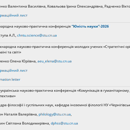
ко Валентина Василівна, Ковальова Ірина Олександрівна, Радченко Вік
рмаційний лист
ародна науково-практична конференція
“Юність науки”-2026
тупа А.Л.,
chntu.science@stu.cn.ua
жнародна науково-практична конференція молодих учених «Стратегічні орі
аїні та світі»
енко Олена Юріївна,
aeu_elena@stu.cn.ua
рмаційний лист
mation letter
сеукраїнська науково-практична конференція «Комунікація в гуманітарному 
пективи»
дра філософії і суспільних наук, кафедра іноземної філології НУ «Чернігівсь
н Наталія Валеріївна,
philology@stu.cn.ua
,
ин Світлана Володимирівна,
dphss@stu.cn.ua