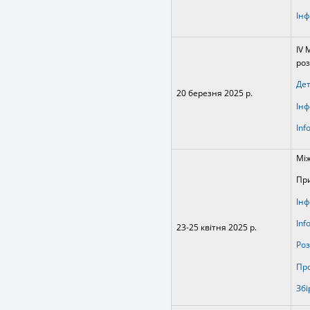
Інф
ІV 
роз
Де
20 березня 2025 р.
Інф
Inf
Між
При
Інф
Іnf
23-25 квітня 2025 р.
Роз
Про
Збі