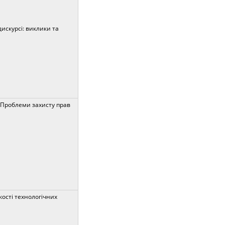
искурсі: виклики та
 «Проблеми захисту прав
ості технологічних