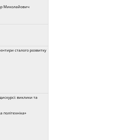
тор Миколайович
єнтири сталого розвитку
дискурсі: виклики та
ка політехніка»