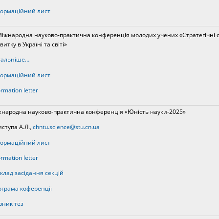
ормаційний лист
Міжнародна науково-практична конференція молодих учених «Стратегічні о
витку в Україні та світі»
тальніше…
ормаційний лист
ormation letter
народна науково-практична конференція «Юність науки-2025»
ступа А.Л.,
chntu.science@stu.cn.ua
ормаційний лист
ormation letter
клад засідання секцій
грама коференції
рник тез