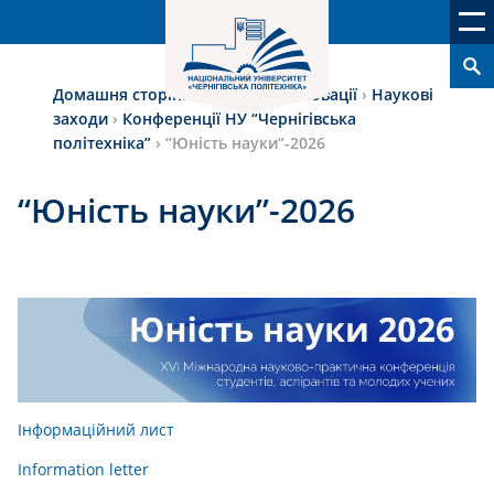
Домашня сторінка
›
Наука та інновації
›
Наукові
заходи
›
Конференції НУ “Чернігівська
політехніка”
›
“Юність науки”-2026
“Юність науки”-2026
Інформаційний лист
Іnformation letter