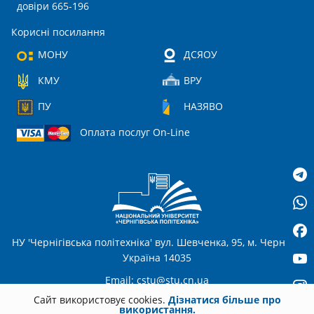
довіри 665-196
Корисні посилання
МОНУ
ДСЯОУ
КМУ
ВРУ
ПУ
НАЗЯВО
Оплата послуг On-Line
НУ 'Чернігівська політехніка' вул. Шевченка, 95, м. Чернігів,
Україна 14035
Email:
cstu@stu.cn.ua
Сайт використовує cookies.
Дізнатися більше про
використання.