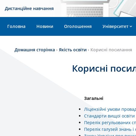
Дистанційне навчання
Головна
Новини
Оголошення
Університет
Домашня сторінка
›
Якість освіти
›
Корисні посилання
Корисні поси
Загальні
Ліцензійні умови провад
Стандарти вищої освіт
Перелік регульованих с
Перелік галузей знань і
Закон України про вищу 