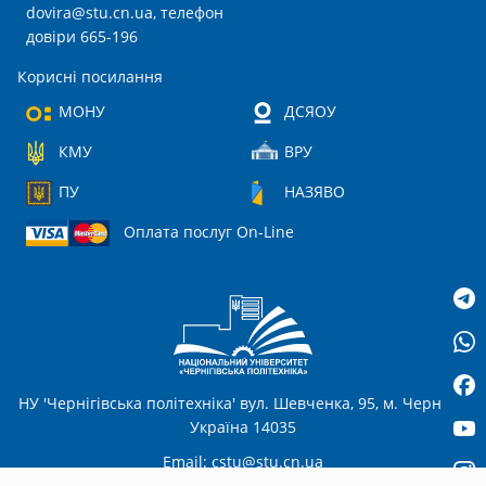
dovira@stu.cn.ua
, телефон
довіри 665-196
Корисні посилання
МОНУ
ДСЯОУ
КМУ
ВРУ
ПУ
НАЗЯВО
Оплата послуг On-Line
НУ 'Чернігівська політехніка' вул. Шевченка, 95, м. Чернігів,
Україна 14035
Email:
cstu@stu.cn.ua