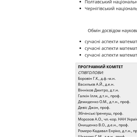
Полтавський національн
Чернігівський націонал
Обмін досвідом наукови
сучасні аспекти математ
сучасні аспекти матема
сучасні аспекти матема
ПРОГРАМНИЙ КОМІТЕТ
СПІВГОЛОВИ
:
Боровін Г.К., д.ф.-м.н.
Васильєв А.Й., д.е.н.
Вінніков Дмитро, д.т.н.
Галкін Ілля, д.т.н., проф.
Демиденко О.М., д.т.н., проф.
Девіс Джон, проф.
Збічінські Іренеуш, проф.
Морозов А.О., чл.-кор. НАН Укра
Онищенко В.О., д.е.н., проф.
Ромеро-Кадавал Енріко, д.т.н., п
Шкарлет С.М., д.е.н., проф.