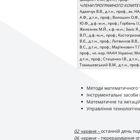
ЧЛЕНИ ПРОГРАМНОГО КОМІТЕ
Адамчук В.В., д.т.н., проф., ак. Н
А.Ф., д.т.н., проф.; Волошин О.Ф., 
Ю.Ф., д.ф.-м.н., проф.; Горбань І.І.
Железняк М.Й., к.ф.-м.н.; Закіс Я.
В.П., д.ф.-м.н., проф.; Костогризов
В.Є., д.т.н., проф.; Литвинов В.В.,
В.С., д.т.н., проф.; Мар’янович Т.
проф., чл.-кор. НААН України; Мож
д.т.н., проф.; Стеценко І.В., д.т.н.
Томашевський В.М., д.т.н., проф.;
Методи математичного т
Інструментальні засоби
Математичне та імітацій
Управління технологічн
02 червня –
останній день под
06 червня –
перерахування оп