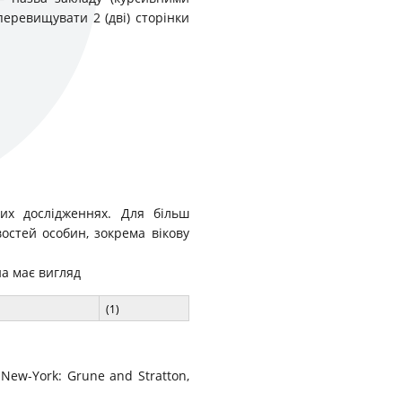
перевищувати 2 (дві) сторінки
их дослідженнях. Для більш
востей особин, зокрема вікову
на має вигляд
(1)
– New-York: Grune and Stratton,