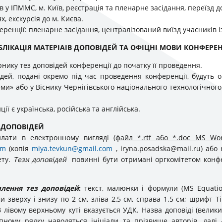
в у ІПММС, м. Київ
,
реєстрація та пленарне засідання, переїзд до
х, екскурсія до м. Києва.
енції: пленарне засідання, централізований виїзд учасників із
БЛІКАЦІЯ МАТЕРІАІВ ДОПОВІДЕЙ ТА ОФІЦНІ МОВИ КОНФЕРЕН
ірнику тез доповідей конференції до початку її проведення.
ідей, подані окремо під час проведення конференції, будуть 
и» або у Віснику Чернігівського національного технологічного 
ї є українська, російська та англійська.
 ДОПОВІДЕЙ
лати в електронному вигляді (
файл *.rtf або *.doc MS Wo
om
(копія
miya.tevkun@gmail.com
,
iryna.posadska@mail.ru
) або
ету.
Тези доповідей
повинні бути отримані оргкомітетом конф
ення тез доповідей
:
текст, малюнки і формули (MS Equatio
и зверху і знизу по 2 см, зліва 2,5 см, справа 1.5 см; шрифт
В лівому верхньому куті вказується УДК. Назва доповіді (вели
упному рядку наводяться ініціали та прізвище авторів, далі