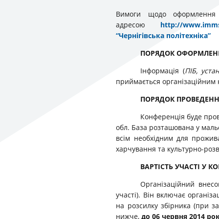
Вимоги щодо оформлення 
адресою
http://www.immsp
“Чернігівська політехніка”
ПОРЯДОК ОФОРМЛЕННЯ
Інформація (
ПІБ, уста
приймається організаційним 
ПОРЯДОК ПРОВЕДЕНН
Конференція буде пров
обл. База розташована у маль
всім необхідним для прожив
харчування та культурно-роз
ВАРТІСТЬ УЧАСТІ У К
Організаційний внесок
участі). Він включає організ
на розсилку збірника (при з
нижче,
до 06 червня 2014 ро