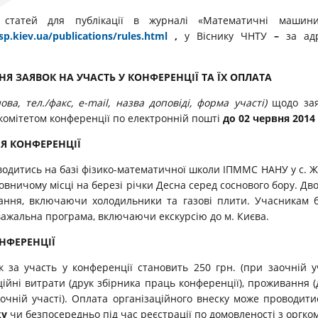
статей для публікації в журналі «Математичні машини
.kiev.ua/publications/rules.html
,
у Віснику ЧНТУ
–
за ад
 ЗАЯВОК НА УЧАСТЬ У КОНФЕРЕНЦІЇ ТА ЇХ ОПЛАТА
нова, тел./факс, e-mail, назва доповіді, форма участі)
щодо зая
комітетом конференції по електронній пошті
до
02 червня
201
4
Я КОНФЕРЕНЦІЇ
одитись на базі фізико-математичної школи ІПММС НАНУ у с. Жу
овничому місці на березі річки Десна серед соснового бору. Дв
ання, включаючи холодильники та газові плити. Учасникам
важальна програма, включаючи екскурсію до м. Києва.
ОНФЕРЕНЦІЇ
 за участь у конференції становить 250 грн. (при заочній уч
аційні витрати (друк збірника праць конференції), проживання (
аочній участі). Оплата організаційного внеску може проводити
ку
чи безпосередньо під час реєстрації по домовленості з оргко