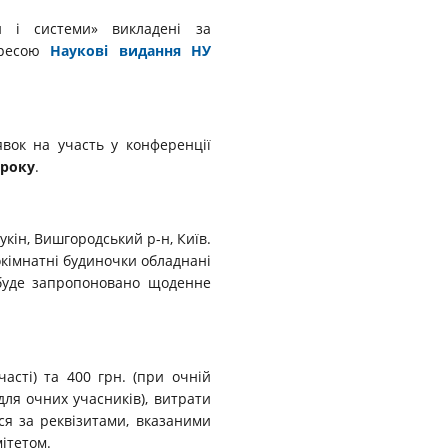
 і системи» викладені за
ресою
Наукові видання НУ
вок на участь у конференції
року
.
кін, Вишгородський р-н, Київ.
окімнатні будиночки обладнані
 буде запропоновано щоденне
асті) та 400 грн. (при очній
для очних учасників), витрати
ся за реквізитами, вказаними
мітетом.