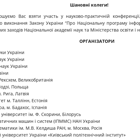
Шановні колеги!
ошуємо Вас взяти участь у науково-практичній конференці
о виконання Закону України “Про Національну програму інфор
их заходів Національної академії наук та Міністерства освіти і 
ОРГАНІЗАТОРИ
ауки України
аук України
наук України
аїни
 Рексхем, Великобританія
Лодзі, Польща
. Рига, Латвія
ет м. Таллінн, Естонія
а, м. Бадахос, Іспанія
ніверситет ім. Ф. Скорини, Білорусь
атичних машин і систем (ІПММС) НАН України
ематики ім. М.В. Келдиша РАН, м. Москва, Росія
 університет України «Київський політехнічний інститут»