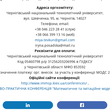
Адреса оргкомітету:
Чернігівський національний технологічний університет,
вул. Шевченка, 95, м. Чернігів, 14027
Телефони, email:
+38 046 223 28 41 (служ)
+38 066 399 13 16 (моб)
miya.tevkun@gmail.com
iryna.posadska@mail.ru
Реквізити для оплати:
Чернігівський національний технологічний університет
Код 05460798 р/р 31256203206996 в ГУДКCУ
у Чернігівській області МФО 853592
значення платежу: орг. внесок за участь у конференції МОДС 2
Офіційні сайти конференції:
http://www.immsp.kiev.ua/conferences/
,
О-ПРАКТИЧНА КОНФЕРЕНЦІЯ “Математичне та імітаційне модел