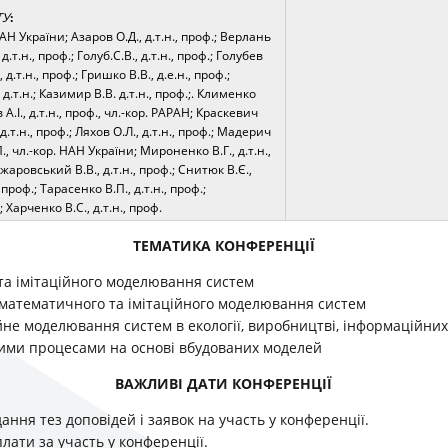
ТУ
:
ААН України; Азаров О.Д., д.т.н., проф.; Верлань
д.т.н., проф.; Голуб.С.В., д.т.н., проф.; Голубев
, д.т.н., проф.; Гришко В.В., д.е.н., проф.;
, д.т.н.; Казимир В.В. д.т.н., проф.;. Клименко
 А.І., д.т.н., проф., чл.-кор. РАРАН; Краскевич
 д.т.н., проф.; Ляхов О.Л., д.т.н., проф.; Мадерич
П., чл.-кор. НАН України; Мироненко В.Г., д.т.н.,
аровський В.В., д.т.н., проф.; Снитюк В.Є.,
, проф.; Тарасенко В.П., д.т.н., проф.;
 Харченко В.С., д.т.н., проф.
ТЕМАТИКА КОНФЕРЕНЦІЇ
а імітаційного моделювання систем
 математичного та імітаційного моделювання систем
не моделювання систем в екології, виробництві, інформаційних
ими процесами на основі вбудованих моделей
ВАЖЛИВІ ДАТИ КОНФЕРЕНЦІЇ
ання тез доповідей і заявок на участь у конференції.
лати за участь у конференції.