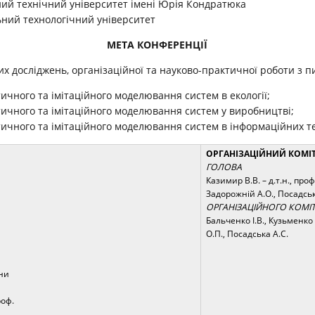
ий технічний університет імені Юрія Кондратюка
ьний технологічний університет
МЕТА КОНФЕРЕНЦІЇ
х досліджень, організаційної та науково-практичної роботи з п
ичного та імітаційного моделювання систем в екології;
тичного та імітаційного моделювання систем у виробництві;
тичного та імітаційного моделювання систем в інформаційних те
ОРГАНІЗАЦІЙНИЙ КОМІТ
ГОЛОВА
Казимир В.В. – д.т.н., проф
Задорожній А.О., Посадська
ОРГАНІЗАЦІЙНОГО КОМІТ
Бальченко І.В., Кузьменко
О.П., Посадська А.С.
їни
роф.