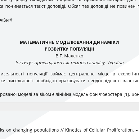
дка починається текст доповіді. Обсяг тез доповіді не повинен 
овідей
МАТЕМАТИЧНЕ МОДЕЛЮВАННЯ ДИНАМІКИ
РОЗВИТКУ ПОПУЛЯЦІЇ
В.Г. Маленко
Інститут прикладного системного аналізу, Україна
исельності популяції займає центральне місце в екологічн
и чисельності необхідно врахову­вати не­одно­рідності власти
ованої моделі за віком є лінійна модель фон Фоерстера [1]. Во
s on changing populations // Kinetics of Cellular Pro­liferation. 