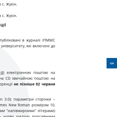
 с. Жукін.
 с. Жукін.
ЦІЇ
опубліковані в журналі ІПММС
університету, які включені до
UA
rd
) електронною поштою на
 на CD звичайною поштою на
еренції
не пізніше 02 червня
n 3.0); параметри сторінки –
 Times New Roman розміром 10,
кими “напівжирними” літерами)
 – назва закладу (курсивними