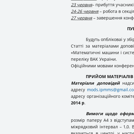
23 червня
– прибуття учасникі
24-26 червня
– робота в секція
27 червня
– завершення конфер
ПУ
Будуть опбліковаі у зб
Статті за матеріалами допов
«Математичні машини і систем
переліку ВАК України.
Офіційними мовами конференці
ПРИЙОМ МАТЕРІАЛІВ
Матеріали доповідей
надси
адресу
mods.ipmms@gmail.c
адресу організаційного коміт
2014 р
.
Вимоги щодо оформл
розмір паперу А4 з відступам
міжрядковий інтервал – 1,0. 
вказується в центрі, у наст