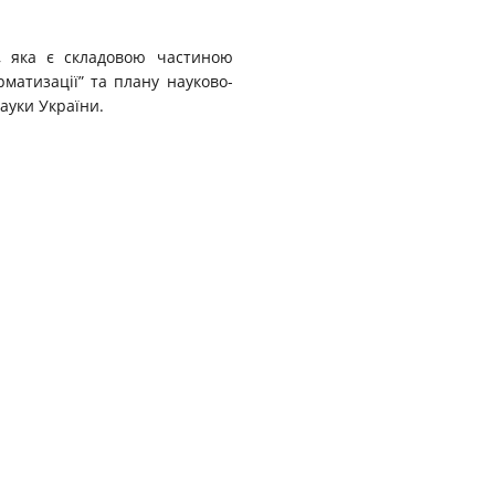
ї, яка є складовою частиною
матизації” та плану науково-
науки України.