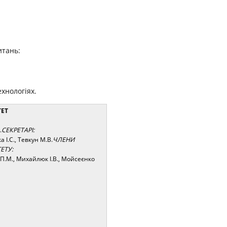
итань:
хнологіях.
ЕТ
.
СЕКРЕТАРІ:
 І.С., Тевкун М.В.
ЧЛЕНИ
ЕТУ:
 П.М., Михайлюк І.В., Мойсеєнко