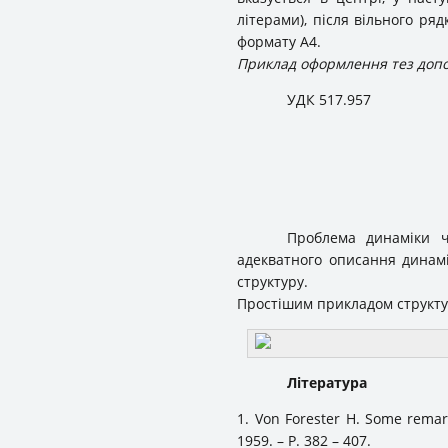
літерами), після вільного ря
формату А4.
Приклад оформлення тез доп
УДК 517.957
Проблема динаміки ч
адекватного описання динамік
структуру.
Простішим прикладом структур
Література
1. Von Forester H. Some remark
1959. – P. 382 – 407.