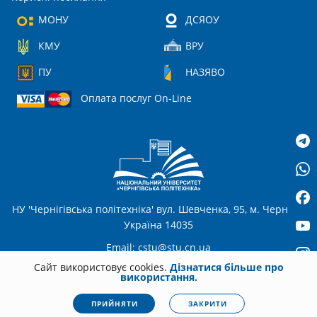
МОНУ
ДСЯОУ
КМУ
ВРУ
ПУ
НАЗЯВО
Оплата послуг On-Line
НУ 'Чернігівська політехніка' вул. Шевченка, 95, м. Чернігів,
Україна 14035
Email:
cstu@stu.cn.ua
Сайт використовує cookies.
Дізнатися більше про
використання.
UA
© 2026
stu.cn.ua
Всі права захищені. Несанкціоноване копіювання
ПРИЙНЯТИ
ЗАКРИТИ
заборонено.
Політика конфіденційності
|
Cookies