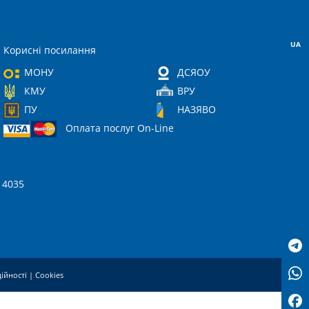
UA
Корисні посилання
МОНУ
ДСЯОУ
КМУ
ВРУ
ПУ
НАЗЯВО
Оплата послуг On-Line
 14035
ційності
|
Cookies