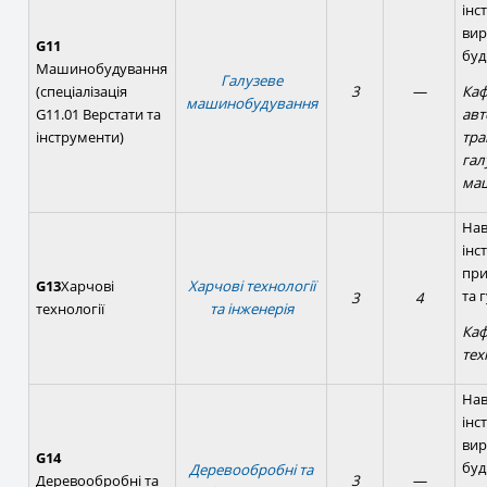
інс
вир
G11
буд
Машинобудування
Галузеве
(спеціалізація
3
—
Ка
машинобудування
G11.01 Верстати та
авт
інструменти)
тра
гал
ма
Нав
інс
при
G13
Харчові
Харчові технології
та 
3
4
технології
та інженерія
Каф
тех
Нав
інс
вир
G14
буд
Деревообробні та
Деревообробні та
3
—