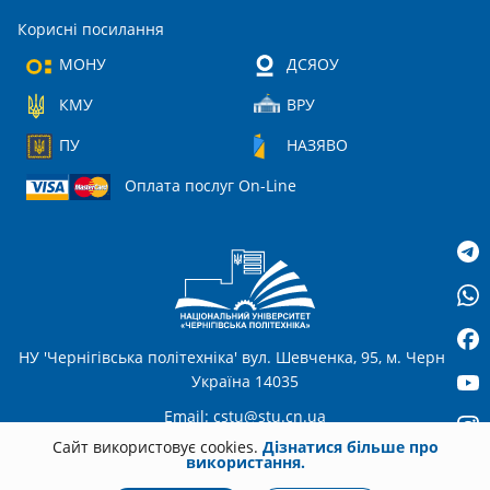
Корисні посилання
МОНУ
ДСЯОУ
КМУ
ВРУ
ПУ
НАЗЯВО
Оплата послуг On-Line
НУ 'Чернігівська політехніка' вул. Шевченка, 95, м. Чернігів,
Україна 14035
Email:
cstu@stu.cn.ua
Сайт використовує cookies.
Дізнатися більше про
використання.
UA