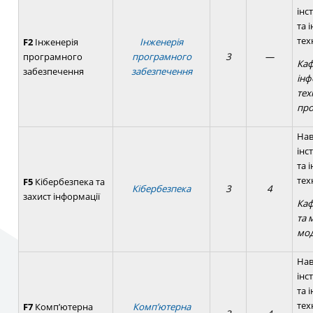
інс
та 
тех
F2
Інженерія
Інженерія
програмного
програмного
3
—
Ка
забезпечення
забезпечення
інф
тех
про
Нав
інс
та 
тех
F5
Кібербезпека та
Кібербезпека
3
4
захист інформації
Каф
та 
мо
Нав
інс
та 
тех
F7
Комп’ютерна
Комп’ютерна