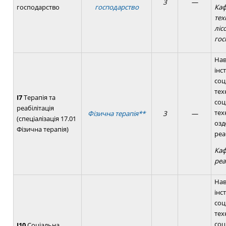
3
—
господарство
господарство
Каф
тех
ліс
гос
Нав
інс
соц
тех
I7
Терапія та
соц
реабілітація
тех
Фізична терапія**
3
—
(спеціалізація 17.01
озд
Фізична терапія)
реа
Каф
реа
Нав
інс
соц
тех
соц
I10
Соціальна