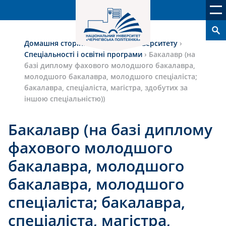
Домашня сторінка
›
Вступ до університету
›
Спеціальності і освітні програми
›
Бакалавр (на
базі диплому фахового молодшого бакалавра,
молодшого бакалавра, молодшого спеціаліста;
бакалавра, спеціаліста, магістра, здобутих за
іншою спеціальністю))
Бакалавр (на базі диплому
фахового молодшого
бакалавра, молодшого
бакалавра, молодшого
спеціаліста; бакалавра,
спеціаліста, магістра,