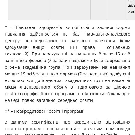
заг
дис
* – Навчання здобувачів вищої освіти заочної форми
навчання здійснюється на базі навчально-наукового
центру перепідготовки та заочного навчання (крім
здобувачів вищої освіти ННІ права і соціальних
технологій). При зарахуванні на навчання більше 15 осіб
за денною формою (7 за заочною), може бути сформована
окрема академічна група. При зарахуванні на навчання
менше 15 осіб за денною формою (7 за заочною) здобувачі
включаються до існуючих академічних груп на вакантні
місця ліцензованого обсягу з підготовкою за діючою
освітньо-професійною програмою підготовки бакалаврів
на базі повної загальної середньої освіти
** – Неакредитовані освітні програми
З даними сертифікатів про акредитацію відповідних
освітніх програм, спеціальностей з вказаним терміном дії