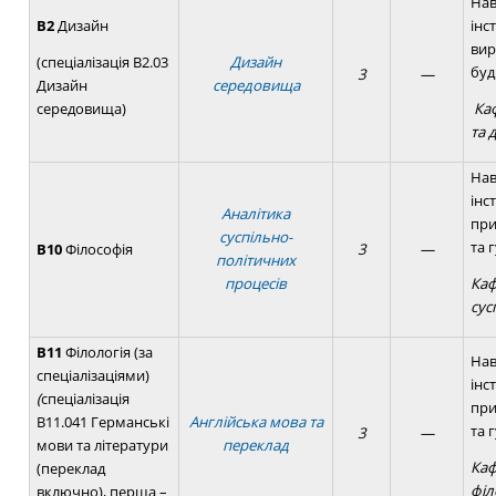
Нав
B2
Дизайн
інс
вир
Дизайн
(спеціалізація В2.03
буд
3
—
середовища
Дизайн
середовища)
Ка
та 
Нав
інс
Аналітика
при
суспільно-
та 
B10
Філософія
3
—
політичних
процесів
Каф
сус
B11
Філологія (за
Нав
спеціалізаціями)
інс
(
спеціалізація
при
B11.041 Германські
Англійська мова та
та 
3
—
мови та літератури
переклад
Каф
(переклад
філ
включно), перша –