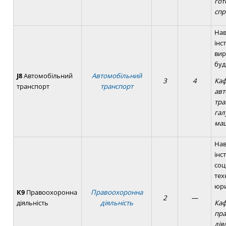
гот
спр
Нав
інс
вир
буд
J8
Автомобільний
Автомобільний
3
4
Ка
транспорт
транспорт
авт
тра
гал
ма
Нав
інс
соц
тех
юри
К9
Правоохоронна
Правоохоронна
2
—
діяльність
діяльність
Ка
пр
дія