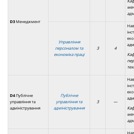
Ка
мен
адм
D3
Менеджмент
Нав
інс
еко
Управління
адм
персоналом та
3
4
економіка праці
Каф
пер
тех
Нав
інс
еко
D4
Публічне
Публічне
адм
управління та
управління та
3
—
адміністрування
адміністрування
Ка
мен
адм
Нав