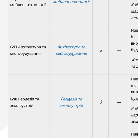
меблеві технології
меблеві технології
Каф
ма
де
Нав
інс
вир
G17
Архітектура та
Архітектура та
буд
3
—
містобудування
містобудування
Ка
та 
Нав
інс
вир
буд
G18
Геодезія та
Геодезія та
3
—
землеустрій
землеустрій
Каф
кар
зе
Нав