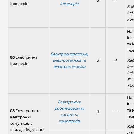
3
4
інженерія
інженерія
Ка
інф
ком
Нав
інс
та 
тех
Електроенергетика,
G3
Електрична
електротехніка та
3
4
Каф
інженерія
електромеханіка
інж
інф
ви
тех
Нав
Електроніка
інс
роботизованих
та 
G5
Електроніка,
3
—
систем та
тех
електронні
комплексів
комунікації,
Каф
приладобудування
авт