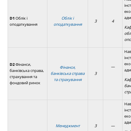
інс
еко
адм
D1
Облік і
Облік і
3
4
оподаткування
оподаткування
Каф
обл
опо
Нав
інс
еко
D2
Фінанси,
—
Фінанси,
адм
банківська справа,
банківська справа
3
страхування та
та страхування
Каф
фондовий ринок
бан
стр
Нав
інс
еко
адм
Менеджмент
3
—