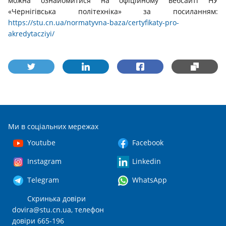
можна ознайомитися на офіційному вебсайті НУ
«Чернігівська політехніка» за посиланням:
https://stu.cn.ua/normatyvna-baza/certyfikaty-pro-
akredytacziyi/
Ми в соціальних мережах
Youtube
Facebook
Instagram
Linkedin
Telegram
WhatsApp
Скринька довіри
dovira@stu.cn.ua
, телефон
довіри 665-196