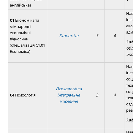
англійська)
Нав
інс
C1
Економіка та
еко
міжнародні
адм
економічні
Економіка
3
4
відносини
Каф
(спеціалізація C1.01
обл
Економіка)
опо
Нав
інс
соц
тех
Психологія та
соц
С4
Психологія
інтегральне
3
4
тех
мислення
озд
реа
Каф
Нав