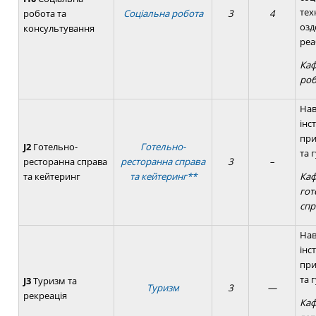
тех
робота та
Соціальна робота
3
4
озд
консультування
реа
Каф
ро
Нав
інс
при
J
2
Готельно-
Готельно-
та 
ресторанна справа
ресторанна справа
3
–
та кейтеринг
та кейтеринг**
Каф
гот
спр
Нав
інс
при
та 
J3
Туризм та
Туризм
3
—
рекреація
Каф