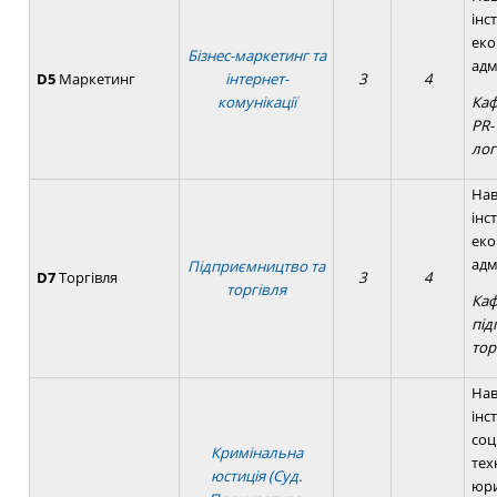
інс
еко
Бізнес-маркетинг та
адм
D5
Маркетинг
інтернет-
3
4
комунікації
Каф
PR-
лог
Нав
інс
еко
адм
Підприємництво та
D7
Торгівля
3
4
торгівля
Ка
під
тор
Нав
інс
соц
Кримінальна
тех
юстиція (Суд.
юри