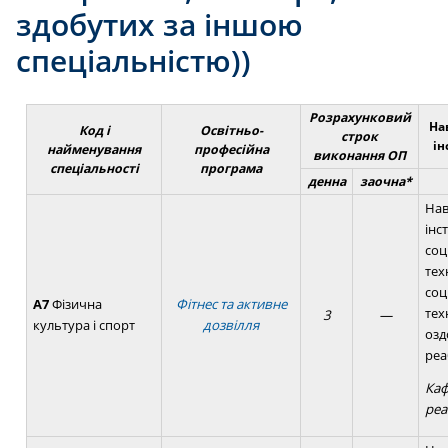
здобутих за іншою
спеціальністю))
Розрахунковий
На
Код і
Освітньо-
строк
ін
найменування
професійна
виконання ОП
спеціальності
програма
денна
заочна*
Нав
інс
соц
тех
соц
А7
Фізична
Фітнес та активне
тех
3
—
культура і спорт
дозвілля
озд
реа
Каф
реа