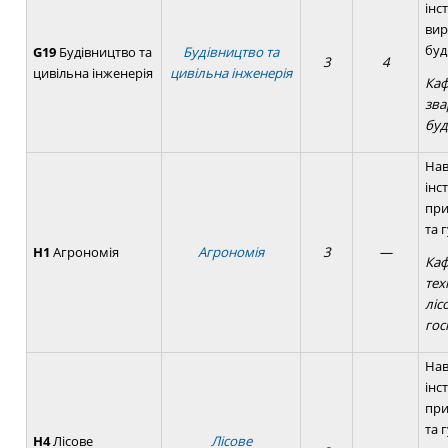
інс
вир
буд
G19
Будівництво та
Будівництво та
3
4
цивільна інженерія
цивільна інженерія
Каф
зва
буд
Нав
інс
при
та 
Н1
Агрономія
Агрономія
3
—
Каф
тех
ліс
гос
Нав
інс
при
та 
Н4
Лісове
Лісове