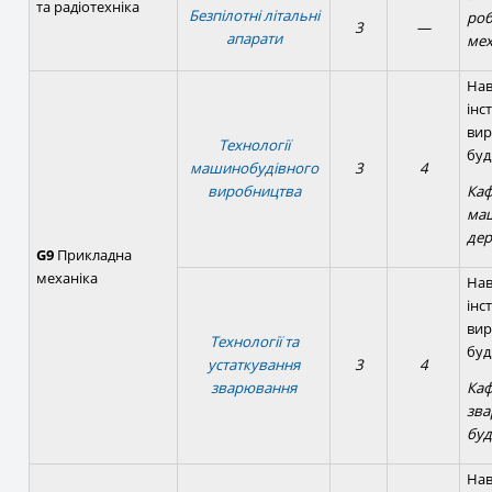
та радіотехніка
Безпілотні літальні
роб
3
—
апарати
мех
Нав
інс
вир
Технології
буд
машинобудівного
3
4
виробництва
Каф
ма
де
G9
Прикладна
механіка
Нав
інс
вир
Технології та
буд
устаткування
3
4
зварювання
Каф
зва
буд
Нав