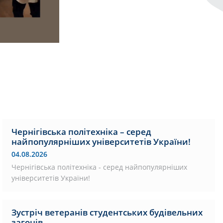
Чернігівська політехніка – серед
найпопулярніших університетів України!
04.08.2026
Чернігівська політехніка - серед найпопулярніших
університетів України!
Зустріч ветеранів студентських будівельних
загонів