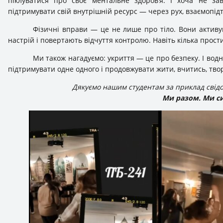
піклуватися про своє ментальне здоров’я. І хоча не з
підтримувати свій внутрішній ресурс — через рух, взаємопідт
Фізичні вправи — це не лише про тіло. Вони актив
настрій і повертають відчуття контролю. Навіть кілька прости
Ми також нагадуємо: укриття — це про безпеку. І вод
підтримувати одне одного і продовжувати жити, вчитись, тво
Дякуємо нашим студентам за приклад свідомо
Ми разом. Ми си