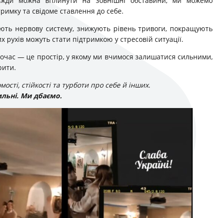
авжди можна вплинути на зовнішні обставини, ми можемо
римку та свідоме ставлення до себе.
ують нервову систему, знижують рівень тривоги, покращують
х рухів можуть стати підтримкою у стресовій ситуації.
ночас — це простір, у якому ми вчимося залишатися сильними,
рити.
сті, стійкості та турботи про себе й інших.
льні. Ми дбаємо.