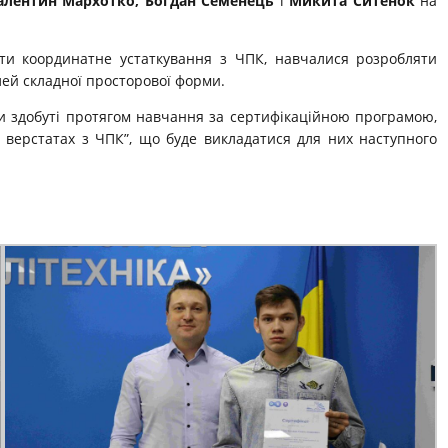
алентин Мархотко, Богдан Семенець
і
Микита Ситенок
на
ти координатне устаткування з ЧПК, навчалися розробляти
лей складної просторової форми.
и здобуті протягом навчання за сертифікаційною програмою,
верстатах з ЧПК”, що буде викладатися для них наступного