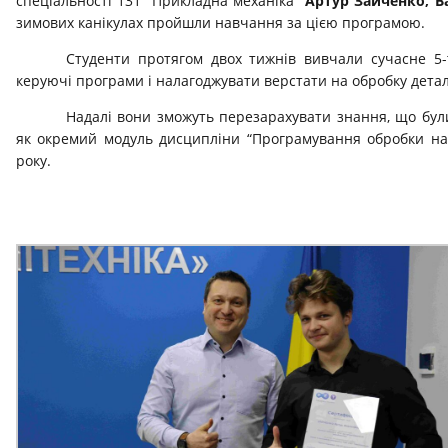
спеціальності 131 “Прикладна механіка”
Артур Зайченко, В
зимових канікулах пройшли навчання за цією програмою.
Студенти протягом двох тижнів вивчали сучасне 5-
керуючі програми і налагоджувати верстати на обробку дета
Надалі вони зможуть перезарахувати знання, що бул
як окремий модуль дисципліни “Програмування обробки на 
року.