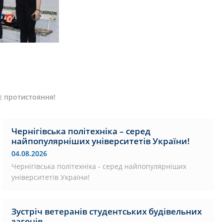
є протистояння!
Чернігівська політехніка – серед
найпопулярніших університетів України!
04.08.2026
Чернігівська політехніка - серед найпопулярніших
університетів України!
Зустріч ветеранів студентських будівельних
загонів