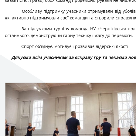
завзятістю. Гравці обох команд продемонстрували не лише хо
Особливу підтримку учасники отримували від уболівал
які активно підтримували свої команди та створили справжн
За підсумками турніру команда НУ «Чернігівська пол
останнього, демонструючи гарну техніку і жагу до перемоги.
Спорт об’єднує, мотивує і розвиває лідерські якості.
Дякуємо всім учасникам за яскраву гру та чекаємо но