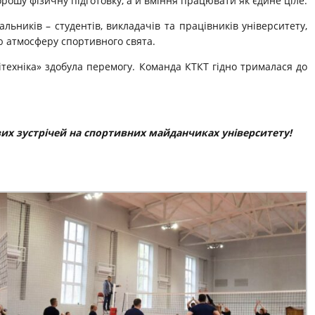
рошу фізичну підготовку, а й вміння працювати як єдине ціле.
ьників – студентів, викладачів та працівників університету,
ю атмосферу спортивного свята.
ітехніка» здобула перемогу. Команда КТКТ гідно трималася до
вих зустрічей на спортивних майданчиках університету!