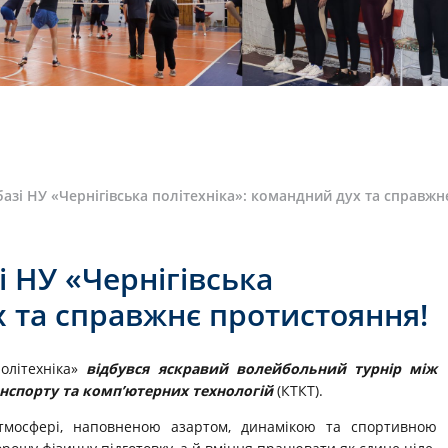
азі НУ «Чернігівська політехніка»: командний дух та справжн
і НУ «Чернігівська
х та справжнє протистояння!
олітехніка»
відбувся яскравий волейбольний турнір між
анспорту та комп’ютерних технологій
(КТКТ).
мосфері, наповненою азартом, динамікою та спортивною