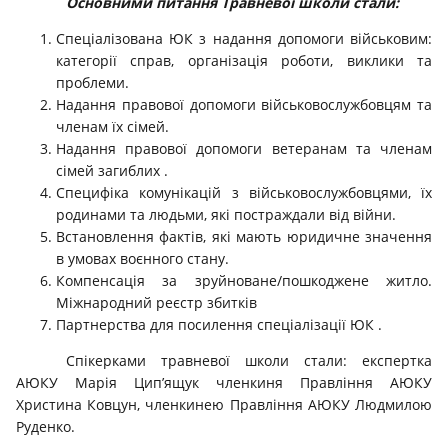
Основними питання Травневої школи стали:
Спеціалізована ЮК з надання допомоги військовим:
категорії справ, організація роботи, виклики та
проблеми.
Надання правової допомоги військовослужбовцям та
членам їх сімей.
Надання правової допомоги ветеранам та членам
сімей загиблих .
Специфіка комунікацій з військовослужбовцями, їх
родинами та людьми, які постраждали від війни.
Встановлення фактів, які мають юридичне значення
в умовах воєнного стану.
Компенсація за зруйноване/пошкоджене житло.
Міжнародний реєстр збитків
Партнерства для посилення спеціалізації ЮК .
Спікерками травневої школи стали: експертка
АЮКУ Марія Цип’ящук членкиня Правління АЮКУ
Христина Ковцун, членкинею Правління АЮКУ Людмилою
Руденко.