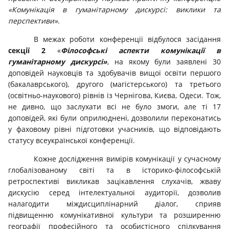
«Комунікація в гуманітарному дискурсі: виклики та
перспективи»
.
В межах роботи конференції відбулося засідання
секції 2
«
Філософські аспекти комунікації в
гуманітарному дискурсі»
, на якому були заявлені 30
доповідей науковців та здобувачів вищої освіти першого
(бакалаврського), другого (магістерського) та третього
(освітньо-наукового) рівнів із Чернігова, Києва, Одеси. Тож,
не дивно, що заслухати всі не було змоги, але ті 17
доповідей, які були оприлюднені, дозволили переконатись
у фаховому рівні підготовки учасників, що відповідають
статусу всеукраїнської конференції.
Кожне дослідження вимірів комунікації у сучасному
глобалізованому світі та в історико-філософській
ретроспективі викликав зацікавлення слухачів, жваву
дискусію серед інтелектуальної аудиторії, дозволив
налагодити міждисциплінарний діалог, сприяв
підвищенню комунікативної культури та розширенню
географії професійного та особистісного спілкування