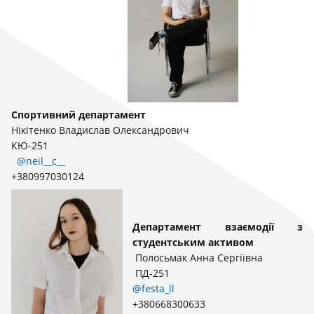
Спортивний департамент
Нікітенко Владислав Олександрович
КЮ-251
@neil__c__
+380997030124
Департамент взаємодії з
студентським активом
Полосьмак Анна Сергіївна
ПД-251
@festa_ll
+380668300633