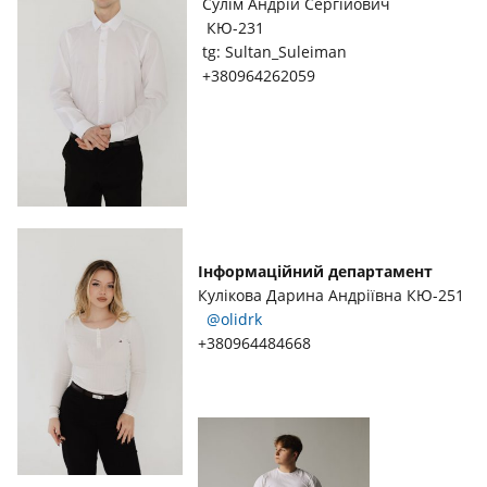
Сулім Андрій Сергійович
КЮ-231
tg: Sultan_Suleiman
+380964262059
Інформаційний департамент
Кулікова Дарина Андріївна КЮ-251
@olidrk
+380964484668