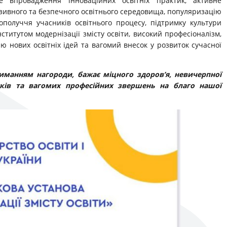
 впровадження інноваційних освітніх практик, активне
юзивного та безпечного освітнього середовища, популяризацію
ополуччя учасників освітнього процесу, підтримку культури
ститутом модернізації змісту освіти, високий професіоналізм,
ію нових освітніх ідей та вагомий внесок у розвиток сучасної
риманням нагороди, бажає міцного здоров’я, невичерпної
уків та вагомих професійних звершень на благо нашої