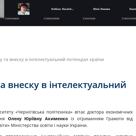
 та внеску в інтелектуальний потенціал країни
а внеску в інтелектуальний
ситету «Чернігівська політехніка» вітає доктора економічних
ання
Олену Юріївну Акименко
із отриманням Грамоти від
іти» Міністерства освіти і науки України.