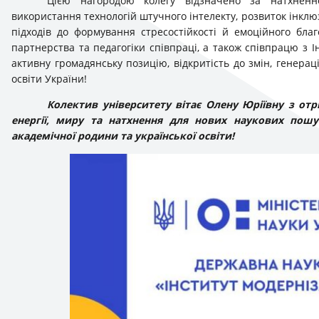
Цією нагородою колегу відзначено за натхненне
використання технологій штучного інтелекту, розвиток інкл
підходів до формування стресостійкості й емоційного благ
партнерства та педагогіки співпраці, а також співпрацю з Ін
активну громадянську позицію, відкритість до змін, генерац
освіти України!
Колектив університету вітає Олену Юріївну з от
енергії, миру та натхнення для нових наукових пош
академічної родини та української освіти!