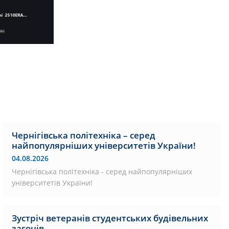
Чернігівська політехніка – серед
найпопулярніших університетів України!
04.08.2026
Чернігівська політехніка - серед найпопулярніших
університетів України!
Зустріч ветеранів студентських будівельних
загонів