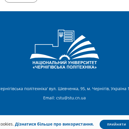
ернігівська політехніка' вул. Шевченка, 95, м. Чернігів, Україна
Email:
cstu@stu.cn.ua
ookies.
Дізнатися більше про використання.
ПРИЙНЯТИ
Всі права захищені. Несанкціоноване копіювання заборонено.
Політика конфіден