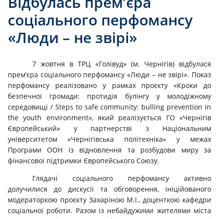
Відбулась прем’єра
соціального перфомансу
«Люди – не звірі»
7 жовтня в ТРЦ «Голівуд» (м. Чернігів) відбулася
прем’єра соціального перфомансу «Люди – не звірі». Показ
перфомансу реалізовано у рамках проєкту «Кроки до
безпечної громади: протидія булінгу у молодіжному
середовищі / Steps to safe community: bulling prevention in
the youth environment», який реалізується ГО «Чернігів
Європейський» у партнерстві з Національним
університетом «Чернігівська політехніка» у межах
Програми ООН із відновлення та розбудови миру за
фінансової підтримки Європейського Союзу.
Глядачі соціального перфомансу активно
долучилися до дискусії та обговорення, ініційованого
модераторкою проєкту Захаріною М.І., доценткою кафедри
соціальної роботи. Разом із небайдужими жителями міста