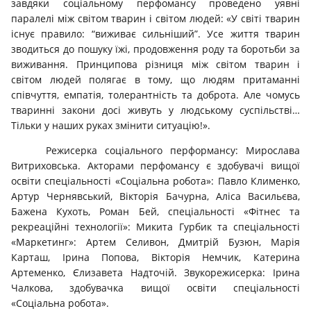
завдяки соціальному перфомансу проведено уявні
паралелі між світом тварин і світом людей: «У світі тварин
існує правило: “виживає сильніший”. Усе життя тварин
зводиться до пошуку їжі, продовження роду та боротьби за
виживання. Принципова різниця між світом тварин і
світом людей полягає в тому, що людям притаманні
співчуття, емпатія, толерантність та доброта. Але чомусь
тваринні закони досі живуть у людському суспільстві…
Тільки у наших руках змінити ситуацію!».
Режисерка соціального перформансу: Мирослава
Витриховська. Акторами перфомансу є здобувачі вищої
освіти спеціальності «Соціальна робота»: Павло Клименко,
Артур Чернявський, Вікторія Бачурна, Аліса Васильєва,
Бажена Кухоть, Роман Бей, спеціальності «Фітнес та
рекреаційні технології»: Микита Гурбик та спеціальності
«Маркетинг»: Артем Селивон, Дмитрій Бузюн, Марія
Карташ, Ірина Попова, Вікторія Немчик, Катерина
Артеменко, Єлизавета Надточій. Звукорежисерка: Ірина
Чалкова, здобувачка вищої освіти спеціальності
«Соціальна робота».