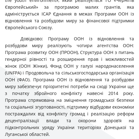
the youth environment», який реалізується ГО «Чернігів
Європейський» за програмою малих грантів, яка
адмініструється ІСАР Єднання в межах Програми ООН із
відновлення та розбудови миру за фінансової підтримки
Європейського Союзу.
Довідково: Програму ООН із відновлення та
розбудови миру реалізують чотири агентства ООН:
Програма розвитку ООН (ПРООН), Структура ООН з питань
гендерної рівності та розширення прав і можливостей
жінок (ООН Жінки), Фонд ООН у галузі народонаселення
(UNFPA) і Продовольча та сільськогосподарська організація
ООН (ФАО). Програма ООН із відновлення та розбудови
миру забезпечує пріоритетні потреби на сході України ще
з початку збройного конфлікту навесні 2014 року.
Програма спрямована на зміцнення громадської безпеки
та соціальної згуртованості, підтримку відбудови економіки
постраждалих від конфлікту громад і реалізацію реформ
децентралізації влади та охорони здоров’я на
підконтрольних уряду України територіях Донецької та
Луганської областей.