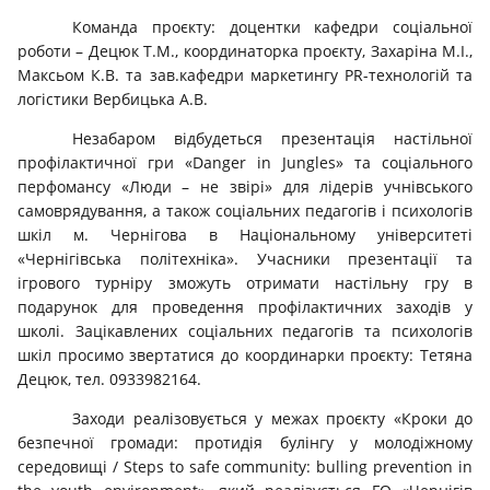
Команда проєкту: доцентки кафедри соціальної
роботи – Децюк Т.М., координаторка проєкту, Захаріна М.І.,
Максьом К.В. та зав.кафедри маркетингу PR-технологій та
логістики Вербицька А.В.
Незабаром відбудеться презентація настільної
профілактичної гри «Danger in Jungles» та соціального
перфомансу «Люди – не звірі» для лідерів учнівського
самоврядування, а також соціальних педагогів і психологів
шкіл м. Чернігова в Національному університеті
«Чернігівська політехніка». Учасники презентації та
ігрового турніру зможуть отримати настільну гру в
подарунок для проведення профілактичних заходів у
школі. Зацікавлених соціальних педагогів та психологів
шкіл просимо звертатися до координарки проєкту: Тетяна
Децюк, тел. 0933982164.
Заходи реалізовується у межах проєкту «Кроки до
безпечної громади: протидія булінгу у молодіжному
середовищі / Steps to safe community: bulling prevention in