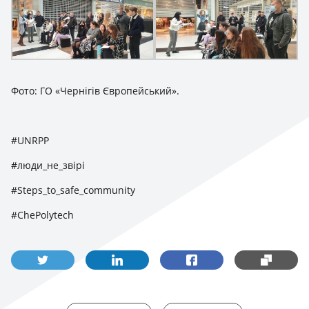
Фото: ГО «Чернігів Європейський».
#UNRPP
#люди_не_звірі
#Steps_to_safe_community
#ChePolytech