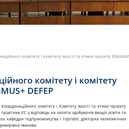
наційного комітету і комітету якості та етики проєкту ERASMU
ійного комітету і комітету
ASMUS+ DEFEP
 Координаційного комітету і Комітету якості та етики проєкту
практики ЄС у відповідь на запити здобувачів вищої освіти та
ка кафедри підприємництва і торгівлі, докторка економічних
димирівна Іванова.