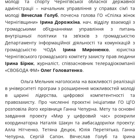
молоді та спорту Чернігівської обласної державної
адміністрації – начальник управління у справах сім’ї та
молоді
Вячеслав Голуб
, почесна голова ГО «Спілка жінок
Чернігівщини»
Ірина Дорожкіна
, нач. відділу взаємодії з
громадськими об’єднаннями управління з питань
внутрішньої політики та зв’язків з громадськістю
Департаменту інформаційної діяльності та комунікацій з
громадськістю ЧОДА
Ірина Мироненко
, юристка
Чернігівського громадського комітету захисту прав людини
Ірина Бірюк
, журналіст, співзасновник телерадіокомпанії
«СВОБОДА ФМ»
Олег Головатенко
.
Ольга Мельник наголосила на важливості реалізації
в університеті програм з розширення можливостей молоді
в царині лідерства, цифрової компетентності та
правозахисту. Про численні проєктні ініціативи ГО ЦГО
розповіла його керівниця Ганна Чепурна. Мету та основні
завдання проекту «Мир у цифровий час» розкрили
координаторка Наталія Шакун та амбасадори/ки проекту:
Алла Нітченко. Тетяна Децюк, Юлія Перетятько, Ганна
Чепурна, Сергій Сапон. Вячеслав Голуб та Ірина