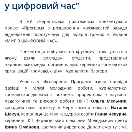
у цифровий час”
В НУ «Чернігівська політехніка» презентували
проект «Програма з розширення можливостей заради
відновлення порозуміння для лідерів громад в Україні
«МИР В ЦИФРОВИЙ ЧАС».
Презентація відбулась на круглому столі, участь у
якому взяли викладачі, студенти, представники
чернігівських медіа, органів влади, керівники громадських
організацій, громадські діячі, журналісти, блогери.
Участь у обговоренні Програми взяли провідні
фахівці у галузі молодіжної роботи, журналістики,
громадської діяльності, зокрема: проректорка з науково-
педагогічної та виховно роботи НУЧП
Ольга Мельник
,
координаторка проекту в Чернігівській області
Наталія
Шакун
, керівниця Центру гендерної освіти
Ганна Чепурна
,
керівниця КП Чернігівський обласний Молодіжний центр
Ірина Сімонова
, заступник директора Департаменту сім’ї,