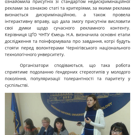
ознайомила присутніх зі стандартом недискримінаційної
реклами за ознакою статі та критеріями, за якими реклама
визнається дискримінаційною, а також провела
інтерактивну вправу, що дала змогу присутнім висловити
свої думки щодо сучасного рекламного контенту.
Керівниця ЦҐО ЧНТУ Ємець Н.А. визначила основні етапи
дослідження та поінформувала про завдання, котрі будуть
стояти перед волонтерами Чернігівського національного
технологічного унверситету.
Організатори сподіваються, що така робота
сприятиме подоланню ґендерних стереотипів у молодого
покоління, популяризації толерантності та паритету у
суспільстві.