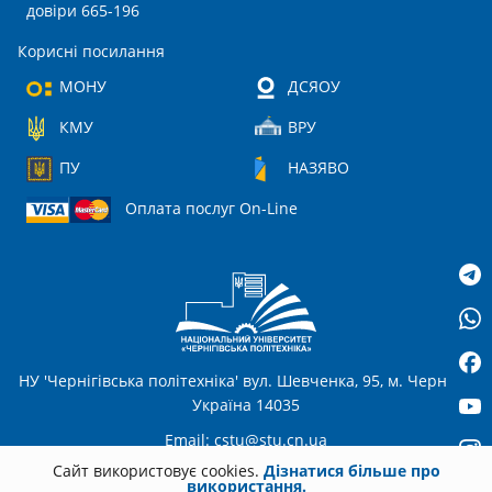
довіри 665-196
Корисні посилання
МОНУ
ДСЯОУ
КМУ
ВРУ
ПУ
НАЗЯВО
Оплата послуг On-Line
НУ 'Чернігівська політехніка' вул. Шевченка, 95, м. Чернігів,
Україна 14035
Email:
cstu@stu.cn.ua
Сайт використовує cookies.
Дізнатися більше про
використання.