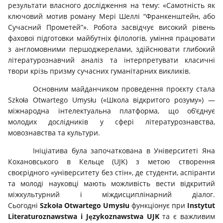
результати власного дослідження на тему: «Самотність як
ключовий мотив роману Мері Шеллі “Франкенштейн, або
Сучасний Прометей”». Робота засвідчує високий рівень
фахової підготовки майбутніх філологів, уміння працювати
з англомовними першоджерелами, здійснювати глибокий
літературознавчий аналіз та інтерпретувати класичні
твори крізь призму сучасних гуманітарних викликів.
Основним майданчиком проведення проєкту стала
Szkoła Otwartego Umysłu («Школа відкритого розуму») —
міжнародна інтелектуальна платформа, що об’єднує
молодих дослідників у сфері літературознавства,
мовознавства та культури.
Ініціатива була започаткована в Університеті Яна
Кохановського в Кельце (UJK) з метою створення
своєрідного «університету без стін», де студенти, аспіранти
та молоді науковці мають можливість вести відкритий
міжкультурний і міждисциплінарний діалог.
Сьогодні
Szkoła Otwartego Umysłu
функціонує при
Instytut
Literaturoznawstwa i Językoznawstwa UJK
та є важливим