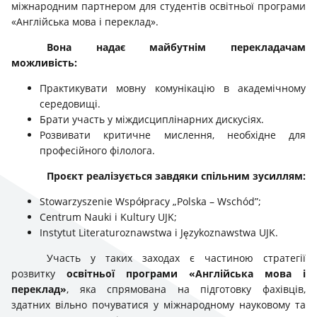
міжнародним партнером для студентів освітньої програми
«Англійська мова і переклад».
Вона надає майбутнім перекладачам
можливість:
Практикувати мовну комунікацію в академічному
середовищі.
Брати участь у міждисциплінарних дискусіях.
Розвивати критичне мислення, необхідне для
професійного філолога.
Проєкт реалізується завдяки спільним зусиллям:
Stowarzyszenie Współpracy „Polska – Wschód”;
Centrum Nauki i Kultury UJK;
Instytut Literaturoznawstwa i Językoznawstwa UJK.
Участь у таких заходах є частиною стратегії
розвитку
освітньої програми «Англійська мова і
переклад»
, яка спрямована на підготовку фахівців,
здатних вільно почуватися у міжнародному науковому та