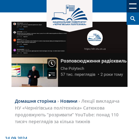
Домашня сторінка
›
Новини
›
Лекції викладача
НУ «Чернігівська політехніка» Сатюкова
продовжують “розривати” YouTube: понад 110
тисяч переглядів за кілька тижнів
24.09.2024