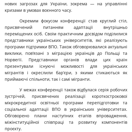
нових загрозах для України, зокрема — на управлінні
кризами в умовах воєнного часу.
Окремим фокусом конференції став круглий стіл,
присвячений питанням адаптації внутрішньо
переміщених осіб. Своїм практичним досвідом поділилися
представники українських університетів, які реалізують
програми підтримки ВПО. Також обговорювалися актуальні
виклики, пов’язані з міграцією українців до Польщі та
Норвегії. Представники органів влади цих країн
презентували існуючі можливості для українських
мігрантів і окреслили бар’єри, з якими стикаються як
приймаючі спільноти, так і самі мігранти.
У межах конференції також відбулася серія робочих
зустрічей, присвячених реалізації короткострокової
мікрокредитної освітньої програми перепідготовки та
соціальної адаптації ВПО в українських університетах.
Обговорено плани наступних етапів впровадження,
міжінституційної співпраці та розвитку компонентів
проєкту.