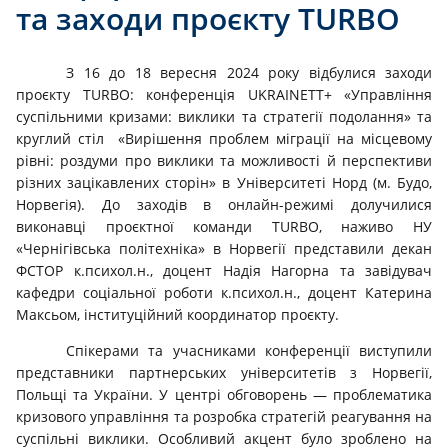
та заходи проєкту TURBO
З 16 до 18 вересня 2024 року відбулися заходи
проєкту TURBO: конференція UKRAINETT+ «Управління
суспільними кризами: виклики та стратегії подолання» та
круглий стіл «Вирішення проблем міграції на місцевому
рівні: роздуми про виклики та можливості й перспективи
різних зацікавлених сторін» в Університеті Норд (м. Будо,
Норвегія). До заходів в онлайн-режимі долучилися
виконавці проєктної команди TURBO, наживо НУ
«Чернігівська політехніка» в Норвегії представили декан
ФСТОР к.психол.н., доцент Надія Нагорна та завідувач
кафедри соціальної роботи к.психол.н., доцент Катерина
Максьом, інституційний координатор проєкту.
Спікерами та учасниками конференції виступили
представники партнерських університетів з Норвегії,
Польщі та України. У центрі обговорень — проблематика
кризового управління та розробка стратегій реагування на
суспільні виклики. Особливий акцент було зроблено на