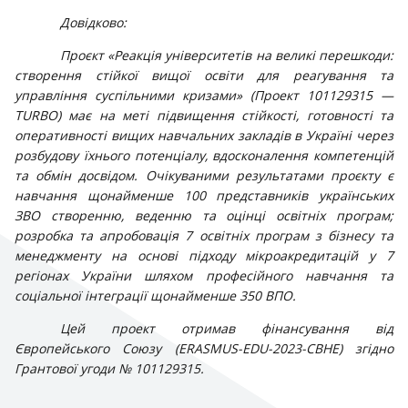
Довідково:
Проєкт «Реакція університетів на великі перешкоди:
створення стійкої вищої освіти для реагування та
управління суспільними кризами» (Проект 101129315 —
TURBO) має на меті підвищення стійкості, готовності та
оперативності вищих навчальних закладів в Україні через
розбудову їхнього потенціалу, вдосконалення компетенцій
та обмін досвідом. Очікуваними результатами проєкту є
навчання щонайменше 100 представників українських
ЗВО створенню, веденню та оцінці освітніх програм;
розробка та апробовація 7 освітніх програм з бізнесу та
менеджменту на основі підходу мікроакредитацій у 7
регіонах України шляхом професійного навчання та
соціальної інтеграції щонайменше 350 ВПО.
Цей проект отримав фінансування від
Європейського Союзу (ERASMUS-EDU-2023-CBHE) згідно
Грантової угоди № 101129315.