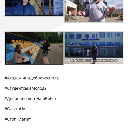
#АкадемічнаДоброчесність
#СтудентськаМолодь
#ДоброчесністьНашВибір
#ОсвітаUA
#СтопПлагіат