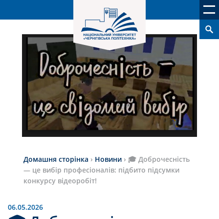
Домашня сторінка
›
Новини
›
🎓 Доброчесність
— це вибір професіоналів: підбито підсумки
конкурсу відеоробіт!
06.05.2026