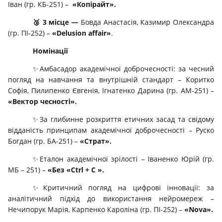
Іван (гр. КБ-251) –
«Копірайт».
🥉
3 місце —
Бовда Анастасія, Казимир Олександра
(гр. ПІ-252) –
«
Delusion
affair
»
.
Номінації
✨Амбасадор академічної доброчесності: за чесний
погляд на навчання та внутрішній стандарт – Коритко
Софія, Пилипенко Євгенія, Ігнатенко Дарина (гр. АМ-251) –
«Вектор чесності».
✨За глибинне розкриття етичних засад та свідому
відданість принципам академічної доброчесності – Руско
Богдан (гр. БА-251) –
«Страт».
✨Еталон академічної зрілості – Іваненко Юрій (гр.
МБ – 251) –
«Без «
Ctrl
+
C
».
✨Критичний погляд на цифрові інновації: за
аналітичний підхід до використання нейромереж –
Нечипорук Марія, Карпенко Кароліна (гр. ПІ-252) –
«Nova».