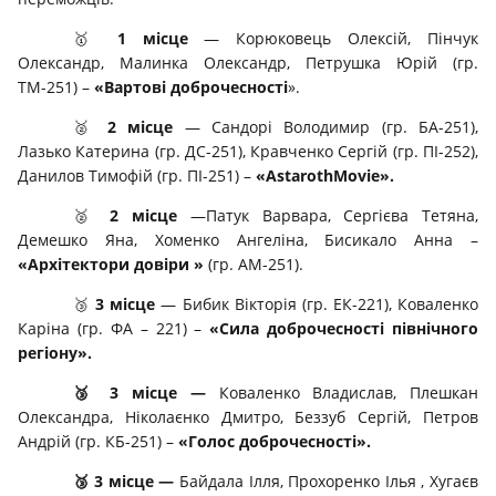
🥇
1 місце
— Корюковець Олексій, Пінчук
Олександр, Малинка Олександр, Петрушка Юрій (гр.
ТМ-251) –
«Вартові доброчесності
».
🥈
2 місце
— Сандорі Володимир (гр. БА-251),
Лазько Катерина (гр. ДС-251), Кравченко Сергій (гр. ПІ-252),
Данилов Тимофій (гр. ПІ-251) –
«AstarothMovie».
🥈
2 місце
—Патук Варвара, Сергієва Тетяна,
Демешко Яна, Хоменко Ангеліна, Бисикало Анна –
«Архітектори довіри »
(гр. АМ-251).
🥉
3 місце
— Бибик Вікторія (гр. ЕК-221), Коваленко
Каріна (гр. ФА – 221) –
«Сила доброчесності північного
регіону».
🥉
3 місце —
Коваленко Владислав, Плешкан
Олександра, Ніколаєнко Дмитро, Беззуб Сергій, Петров
Андрій (гр. КБ-251) –
«Голос доброчесності».
🥉
3 місце —
Байдала Ілля, Прохоренко Ілья , Хугаєв