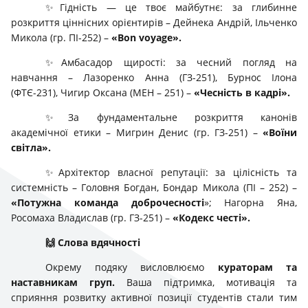
✨Гідність — це твоє майбутнє: за глибинне
розкриття ціннісних орієнтирів – Дейнека Андрій, Ільченко
Микола (гр. ПІ-252) –
«Bon voyage».
✨Амбасадор щирості: за чесний погляд на
навчання – Лазоренко Анна (ГЗ-251), Бурнос Ілона
(ФТЄ-231), Чигир Оксана (МЕН – 251) –
«Чесність в кадрі».
✨За фундаментальне розкриття канонів
академічної етики – Мигрин Денис (гр. ГЗ-251) –
«Воїни
світла».
✨Архітектор власної репутації: за цілісність та
системність – Головня Богдан, Бондар Микола (ПІ – 252) –
«Потужна команда доброчесності
»; Нагорна Яна,
Росомаха Владислав (гр. ГЗ-251) –
«Кодекс честі».
🙌
Слова вдячності
Окрему подяку висловлюємо
кураторам та
наставникам груп.
Ваша підтримка, мотивація та
сприяння розвитку активної позиції студентів стали тим