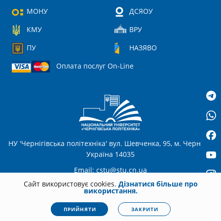
МОНУ
ДСЯОУ
КМУ
ВРУ
ПУ
НАЗЯВО
Оплата послуг On-Line
НУ 'Чернігівська політехніка' вул. Шевченка, 95, м. Чернігів,
Україна 14035
Email:
cstu@stu.cn.ua
Сайт використовує cookies.
Дізнатися більше про
використання.
UA
© 2026
stu.cn.ua
Всі права захищені. Несанкціоноване копіювання
ПРИЙНЯТИ
ЗАКРИТИ
заборонено.
Політика конфіденційності
|
Cookies