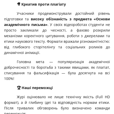
🎥
Креатив проти плагіату
Учасники продемонстрували достойний рівень
підготовки та
високу обізнаність з предмета «Основи
академічного письма»
. У своїх відеороботах студенти не
просто закликали до чесності, а фахово розкрили
механізми коректного цитування, роботи з джерелами та
етики наукового тексту. Формати вражали різноманітністю:
від глибокого сторітелінгу та соціальних роликів до
динамічної анімації.
Головна мета — популяризація академічної
доброчесності та боротьба з такими явищами, як плагіат,
списування та фальсифікація — була досягнута на всі
100%!
🏆
Наші переможці
Журі оцінювало не лише технічну якість (Full HD
формат), а й глибину ідеї та відповідність нормам етики.
Після тривалих обговорень було визначено команди
переможців: