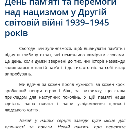
День пам’яті та перемоги
над нацизмом у Другій
світовій війні 1939–1945
років
Сьогодні ми зупиняємося, щоб вшанувати пам’ять і
відчути глибину втрат, які неможливо виміряти словами.
Це день, коли думки звернені до тих, чиї історії назавжди
залишилися в нашій пам’яті, і до тих, хто ніс на собі тягар
випробувань.
Ми вдячні за кожен прояв мужності, за кожен крок,
зроблений попри страх і біль, за витримку, що стала
прикладом для наступних поколінь. У цій пам’яті наша
єдність, наша повага і наше усвідомлення цінності
людського життя.
Нехай у наших серцях завжди буде місце для
вдячності та поваги. Нехай пам’ять про пережите