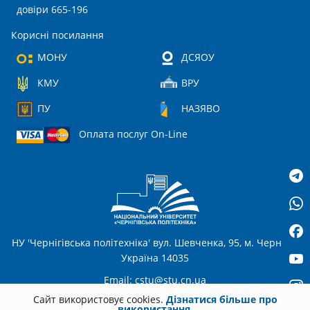
довіри 665-196
Корисні посилання
МОНУ
ДСЯОУ
КМУ
ВРУ
ПУ
НАЗЯВО
Оплата послуг On-Line
НУ 'Чернігівська політехніка' вул. Шевченка, 95, м. Чернігів,
Україна 14035
Email:
cstu@stu.cn.ua
Сайт використовує cookies.
Дізнатися більше про
використання.