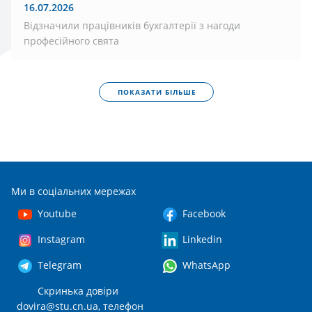
16.07.2026
Відзначили працівників бухгалтерії з нагоди
професійного свята
ПОКАЗАТИ БІЛЬШЕ
Ми в соціальних мережах
Youtube
Facebook
Instagram
Linkedin
Telegram
WhatsApp
Скринька довіри
dovira@stu.cn.ua
, телефон