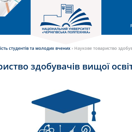
ість студентів та молодих вчених
›
Наукове товариство здобув
риство здобувачів вищої осві