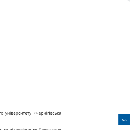
о університету «Чернігівська
UA
ється відповідно до Положення