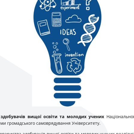
 здобувачів вищої освіти та молодих учених
Національног
еми громадського самоврядування Університету.
товариства здобувачів вищої освіти та молодих учених реалізу