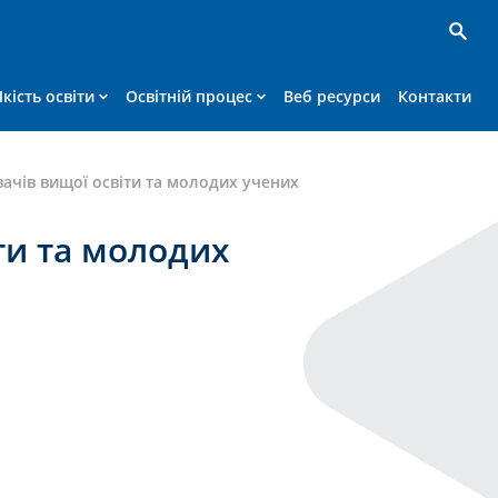
Якість освіти
Освітній процес
Веб ресурси
Контакти
ачів вищої освіти та молодих учених
ти та молодих