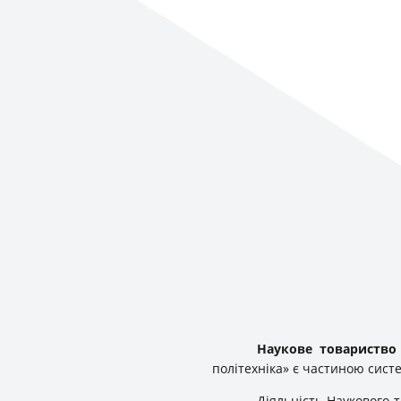
Наукове товариство
політехніка» є частиною сист
Діяльність Наукового 