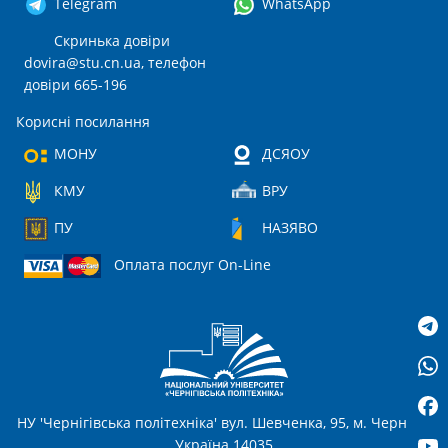
Telegram
WhatsApp
Скринька довіри
dovira@stu.cn.ua
, телефон
довіри 665-196
Корисні посилання
МОНУ
ДСЯОУ
КМУ
ВРУ
ПУ
НАЗЯВО
Оплата послуг On-Line
НУ 'Чернігівська політехніка' вул. Шевченка, 95, м. Чернігів,
Україна 14035