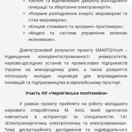
«Зелені та відновлювані джерела розподіленої
генерації та зберігання електроенергії»;
«Розумне розподілення енергії, мікромережі та
сітки мікромереж»;
«Кінцеві споживачі та «розумні» прос’юмери»;
«Моделі та системи управління зеленою
економікою».
Довгостроковий результат проєкту SMARTGYsum –
підвищення конкурентоспроможності університетів,
науково-дослідних установ та промислових підприємств
України на міжнародному рівні, а також розкриття
потенціалу молодих науковців для впровадження
інновацій та підприємництва в європейському просторі.
Участь НУ «Чернігівська політехніка»
У рамках проєкту прийнято на роботу молодшого
наукового співробітника М. Азізі, який одночасно
навчається в аспірантурі за спеціальністю 141
«Електроенергетика, електротехніка та електромеханіка».
Тема дисертаційного дослідження та індивідуального