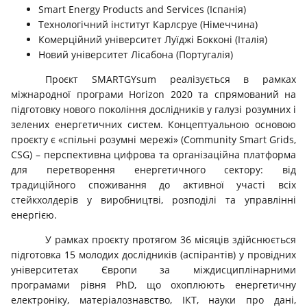
Smart Energy Products and Services (Іспанія)
Технологічний інститут Карлсруе (Німеччина)
Комерційний університет Луїджі Бокконі (Італія)
Новий університет Лісабона (Португалія)
Проєкт SMARTGYsum реалізується в рамках
міжнародної програми Horizon 2020 та спрямований на
підготовку нового покоління дослідників у галузі розумних і
зелених енергетичних систем. Концептуальною основою
проєкту є «спільні розумні мережі» (Community Smart Grids,
CSG) – перспективна цифрова та організаційна платформа
для перетворення енергетичного сектору: від
традиційного споживання до активної участі всіх
стейкхолдерів у виробництві, розподілі та управлінні
енергією.
У рамках проєкту протягом 36 місяців здійснюється
підготовка 15 молодих дослідників (аспірантів) у провідних
університетах Європи за міждисциплінарними
програмами рівня PhD, що охоплюють енергетичну
електроніку, матеріалознавство, ІКТ, науки про дані,