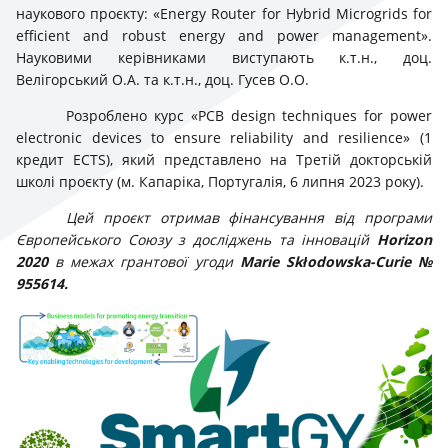
наукового проєкту: «Energy Router for Hybrid Microgrids for
efficient and robust energy and power management».
Науковими керівниками виступають к.т.н., доц.
Велігорський О.А. та к.т.н., доц. Гусев О.О.
Розроблено курс «PCB design techniques for power
electronic devices to ensure reliability and resilience» (1
кредит ECTS), який представлено на Третій докторській
школі проєкту (м. Капаріка, Португалія, 6 липня 2023 року).
Цей проєкт отримав фінансування від програми
Європейського Союзу з досліджень та інновацій
Horizon
2020
в межах грантової угоди
Marie Skłodowska-Curie №
955614
.