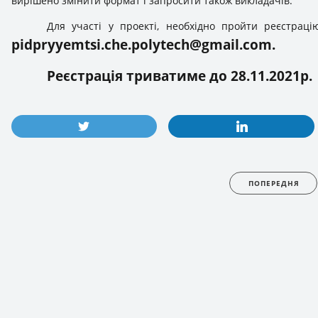
вирішено змінити формат і запросити також викладачів.
Для участі у проекті, необхідно пройти реєстрац
pidpryyemtsi.che.polytech@gmail.com
.
Реєстрація триватиме до 28.11.2021р.
ПОПЕРЕДНЯ