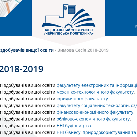
 здобувачів вищої освіти
›
Зимова Сесія 2018-2019
2018-2019
ті здобувачів вищої освіти
факультету електронних та інформац
ті здобувачів вищої освіти
механіко-технологічного факультету
.
ті здобувачів вищої освіти
юридичного факультету
.
ті здобувачів вищої освіти
факультету соціальних технологій, оз
ті здобувачів вищої освіти
фінансово-економічного факультету
.
ті здобувачів вищої освіти
обліково-економічного факультету
.
ті здобувачів вищої освіти
ННІ будівництва
.
ті здобувачів вищої освіти
ННІ бізнесу, природокористування та