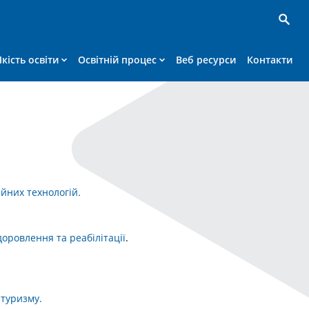
Якість освіти
Освітній процес
Веб ресурси
Контакти
ійних технологій
.
доровлення та реабілітації
.
 туризму
.