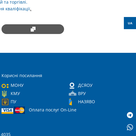
 та торгівлі
.
я кваліфікації
.
UA
Корисні посилання
МОНУ
ДСЯОУ
КМУ
ВРУ
ПУ
НАЗЯВО
Оплата послуг On-Line
 14035