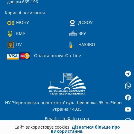
довіри 665-196
Корисні посилання
МОНУ
ДСЯОУ
КМУ
ВРУ
ПУ
НАЗЯВО
Оплата послуг On-Line
НУ 'Чернігівська політехніка' вул. Шевченка, 95, м. Чернігів,
Україна 14035
Email:
cstu@stu.cn.ua
Сайт використовує cookies.
Дізнатися більше про
використання.
UA