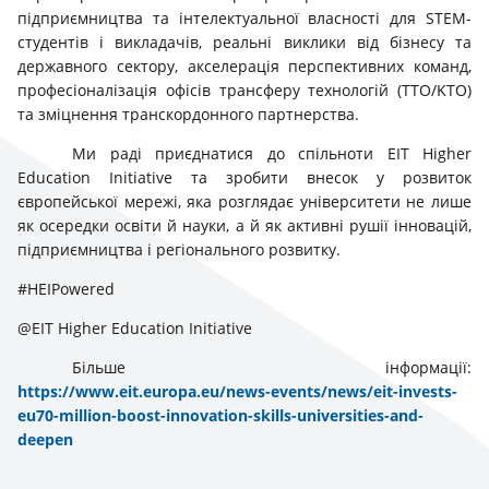
підприємництва та інтелектуальної власності для STEM-
студентів і викладачів, реальні виклики від бізнесу та
державного сектору, акселерація перспективних команд,
професіоналізація офісів трансферу технологій (TTO/KTO)
та зміцнення транскордонного партнерства.
Ми раді приєднатися до спільноти EIT Higher
Education Initiative та зробити внесок у розвиток
європейської мережі, яка розглядає університети не лише
як осередки освіти й науки, а й як активні рушії інновацій,
підприємництва i регіонального розвитку.
#HEIPowered
@EIT Higher Education Initiative
Більше інформації:
https://www.eit.europa.eu/news-events/news/eit-invests-
eu70-million-boost-innovation-skills-universities-and-
deepen