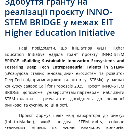
Здобуття гранту на
реалізації проєкту INNO-
STEM BRIDGE у межах EIT
Higher Education Initiative
Раді повідомити, що ініціатива @EIT Higher
Education Initiative надала грант проєкту INNO-STEM
BRIDGE
«Building Sustainable Innovation Ecosystems and
Fostering Deep Tech Entrepreneurial Talents in STEM»
(«Розбудова сталих інноваційних екосистем та розвиток
DeepTech-підприємницьких талантів у STEM») у межах
конкурсу заявок Call for Proposals 2025. Проєкт INNO-STEM
BRIDGE допоможе університетам-партнерам наблизити
STEM-таланти і результати досліджень до реальної
ринкової та суспільної цінності.
Проєкт формує шлях «від лабораторії до ринку»
(Lab-to-Market), який поєднує STEM-освіту, спільне
створення рішень на основі реальних викликів,