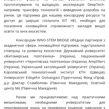
прототипування та валідацію, акселерацію DeepTech-
напрямів, трансфер технологій і виведення розробок на
ринок. Ця підтримка дає нашому консорціуму ресурси та
доступ до ширшої спільноти EIT HEI, необхідні для
посилення інноваційної спроможності закладів вищої
освіти та їхніх екосистем.
Консорціум INNO-STEM BRIDGE об’єднує партнерів з
академічної сфери, інноваційної підтримки, індустріальної
співпраці та розвитку екосистем: Державний університет
«Житомирська політехніка» (Україна), Національний
університет «Чернігівська політехніка» (Україна), Amplifiers
(Україна), Український католицький університет (Україна),
Королівський технологічний інститут KTH (Швеція),
Університет Eskişehir Osmangazi (Туреччина), Фонд «Проф.
д-р Дімітар Стамболієв» (Північна Македонія), Освітній
центр M6 (Північна Македонія).
Разом ми працюватимемо над практичними
механізмами, необхідними університетам для
перетворення знань на перевірені рішення: навчання з