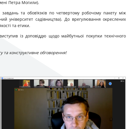
мені Петра Могили).
 завдань та обов’язків по четвертому робочому пакету між
ний університет садівництва). До врегулювання окреслених
кості та етики.
у виступив із доповіддю щодо майбутньої покупки технічного
ту та конструктивне обговорення!