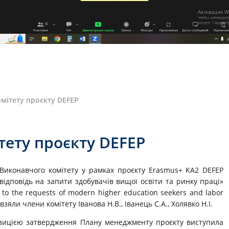
мітету проєкту DEFEP
тету проєкту DEFEP
 Виконавчого комітету у рамках проєкту Erasmus+ KA2 DEFEP
відповідь на запити здобувачів вищої освіти та ринку праці»
e to the requests of modern higher education seekers and labor
взяли члени комітету Іванова Н.В., Іванець С.А., Холявко Н.І.
позицією затвердження Плану менеджменту проєкту виступила