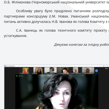
О.Б. Філімонова (Чорноморський національний університет і
Особливу увагу було приділено питанням розподілу
партнерами консорціуму (І.М. Новак, Уманський національ
питань активно долучалась Н.В. Іванова як голова Комітету з я
С.А. Іванець як голова технічного комітету проєкт
устаткування.
Дякуємо колегам за плідну робо