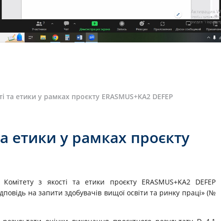
сті та етики у рамках проєкту ERASMUS+KA2 DEFEP
та етики у рамках проєкту
я Комітету з якості та етики проєкту ERASMUS+KA2 DEFEP
дповідь на запити здобувачів вищої освіти та ринку праці» (№