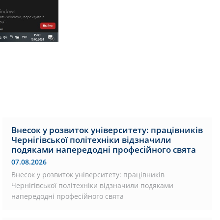
Внесок у розвиток університету: працівників
Чернігівської політехніки відзначили
подяками напередодні професійного свята
07.08.2026
Внесок у розвиток університету: працівників
Чернігівської політехніки відзначили подяками
напередодні професійного свята