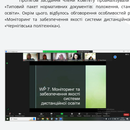
Протягом засідання члени Комітету проаналізували
«Типовий пакет нормативних документів: положення, станд
освіти». Окрім цього, відбулось обговорення особливостей 
«Моніторинг та забезпечення якості системи дистанційної
«Чернігівська політехніка»).