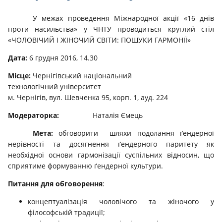
У межах проведення Міжнародної акції «16 днів
проти насильства» у ЧНТУ проводиться круглий стіл
«ЧОЛОВІЧИЙ І ЖІНОЧИЙ СВІТИ: ПОШУКИ ГАРМОНІЇ»
Дата:
6 грудня 2016, 14.30
Місце:
Чернігівський національний
технологічний університет
м. Чернігів, вул. Шевченка 95, корп. 1, ауд. 224
Модераторка:
Наталія Ємець
Мета:
обговорити шляхи подолання ґендерної
нерівності та досягнення ґендерного паритету як
необхідної основи гармонізації суспільних відносин, що
сприятиме формуванню ґендерної культури.
Питання для обговорення
:
концептуалізація чоловічого та жіночого у
філософській традиції;