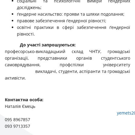
соціальні та психологічні виміри гендерних
досліджень;
ґендерне насильство: прояви та шляхи подолання;
правове забезпечення ґендерної рівності;
освітні практики в сфері забезпечення ґендерної
рівності.
До участі запрошуються:
професорсько-викладацький склад ЧНТУ, громадські
організації, представники органів студентського
самоврядування, профспілки університету
викладачі, студенти, аспіранти та громадські
активісти.
Контактна особа:
Наталія Ємець
yemets2
095 8967857
093 9713357