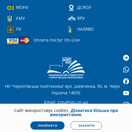
МОНУ
ДСЯОУ
КМУ
ВРУ
ПУ
НАЗЯВО
Оплата послуг On-Line
НУ 'Чернігівська політехніка' вул. Шевченка, 95, м. Чернігів,
Україна 14035
Email:
cstu@stu.cn.ua
Сайт використовує cookies.
Дізнатися більше про
використання.
UA
© 2026
stu.cn.ua
Всі права захищені. Несанкціоноване копіювання
ПРИЙНЯТИ
ЗАКРИТИ
заборонено.
Політика конфіденційності
|
Cookies