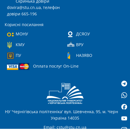
Скринька довіри
dovira@stu.cn.ua
, телефон
довіри 665-196
Корисні посилання
МОНУ
ДСЯОУ
КМУ
ВРУ
ПУ
НАЗЯВО
Оплата послуг On-Line
НУ 'Чернігівська політехніка' вул. Шевченка, 95, м. Чернігів,
Україна 14035
Email:
cstu@stu.cn.ua