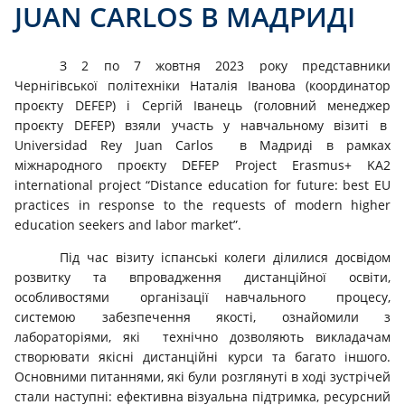
JUAN CARLOS В МАДРИДІ
З 2 по 7 жовтня 2023 року представники
Чернігівської політехніки Наталія Іванова (координатор
проєкту DEFEP) і Сергій Іванець (головний менеджер
проєкту DEFEP) взяли участь у навчальному візиті в
Universidad Rey Juan Carlos в Мадриді в рамках
міжнародного проєкту DEFEP Project Erasmus+ KA2
international project “Distance education for future: best EU
practices in response to the requests of modern higher
education seekers and labor market”.
Під час візиту іспанські колеги ділилися досвідом
розвитку та впровадження дистанційної освіти,
особливостями організації навчального процесу,
системою забезпечення якості, ознайомили з
лабораторіями, які технічно дозволяють викладачам
створювати якісні дистанційні курси та багато іншого.
Основними питаннями, які були розглянуті в ході зустрічей
стали наступні: ефективна візуальна підтримка, ресурсний