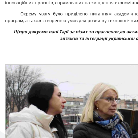
інноваційних проєктів, спрямованих на зміцнення економічно
Окрему увагу було приділено питанням академічно
програм, а також створенню умов для розвитку технологічних
Щиро дякуємо пані Тарї за візит та прагнення до ак
зв’язків та інтеграції української