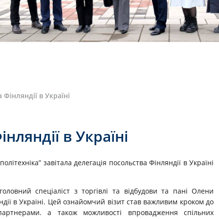
 Фінляндії в Україні
інляндії в Україні
політехніка” завітала делегація посольства Фінляндії в Україні
 головний спеціаліст з торгівлі та відбудови та пані Олени
дії в Україні. Цей ознайомчий візит став важливим кроком до
партнерами. а також можливості впровадження спільних