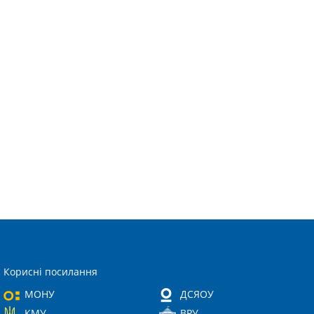
Корисні посилання
МОНУ
ДСЯОУ
КМУ
ВРУ