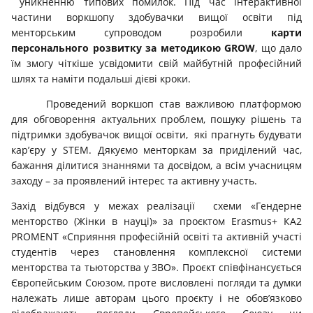
уникненню типових помилок. Під час інтерактивної
частини воркшопу здобувачки вищої освіти під
менторським супроводом розробили
карти
персонального розвитку
за методикою GROW
, що дало
їм змогу чіткіше усвідомити свій майбутній професійний
шлях та наміти подальші дієві кроки.
Проведений воркшоп став важливою платформою
для обговорення актуальних проблем, пошуку рішень та
підтримки здобувачок вищої освіти, які прагнуть будувати
кар’єру у STEM. Дякуємо менторкам за приділений час,
бажання ділитися знаннями та досвідом, а всім учасницям
заходу – за проявлений інтерес та активну участь.
Захід відбувся у межах реалізації схеми «Гендерне
менторство (Жінки в науці)» за проєктом Erasmus+ КА2
PROMENT «Сприяння професійній освіті та активній участі
студентів через становлення комплексної системи
менторства та тьюторства у ЗВО». Проєкт співфінансується
Європейським Союзом, проте висловлені погляди та думки
належать лише авторам цього проєкту і не обов’язково