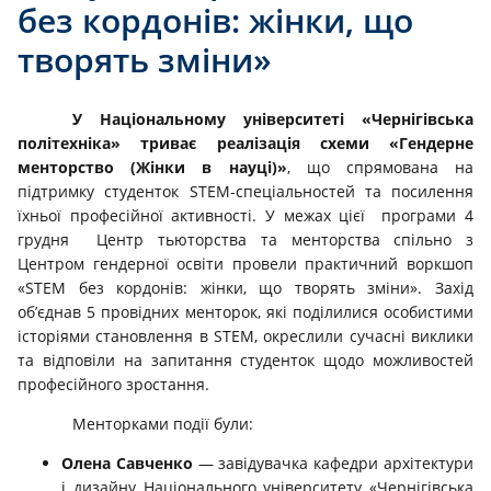
без кордонів: жінки, що
творять зміни»
У Національному університеті «Чернігівська
політехніка» триває реалізація
схеми «Гендерне
менторство
(
Жінки в науці
)
»
, що спрямована на
підтримку студенток STEM-спеціальностей та посилення
їхньої професійної активності. У межах цієї програми 4
грудня Центр тьюторства та менторства спільно з
Центром гендерної освіти провели практичний воркшоп
«STEM без кордонів: жінки, що творять зміни». Захід
об’єднав 5 провідних менторок, які поділилися особистими
історіями становлення в STEM, окреслили сучасні виклики
та відповіли на запитання студенток щодо можливостей
професійного зростання.
Менторками події були:
Олена Савченко
— завідувачка кафедри архітектури
і дизайну Національного університету «Чернігівська