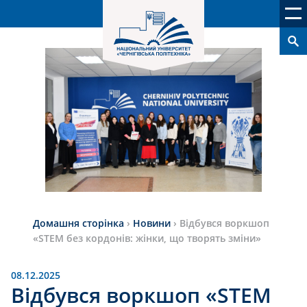
Домашня сторінка
›
Новини
›
Відбувся воркшоп
«STEM без кордонів: жінки, що творять зміни»
08.12.2025
Відбувся воркшоп «STEM