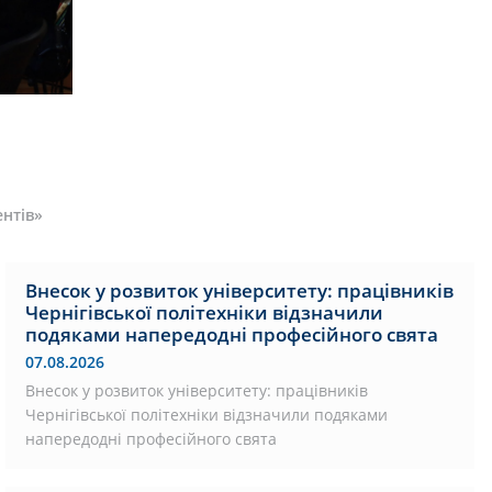
ентів»
Внесок у розвиток університету: працівників
Чернігівської політехніки відзначили
подяками напередодні професійного свята
07.08.2026
Внесок у розвиток університету: працівників
Чернігівської політехніки відзначили подяками
напередодні професійного свята