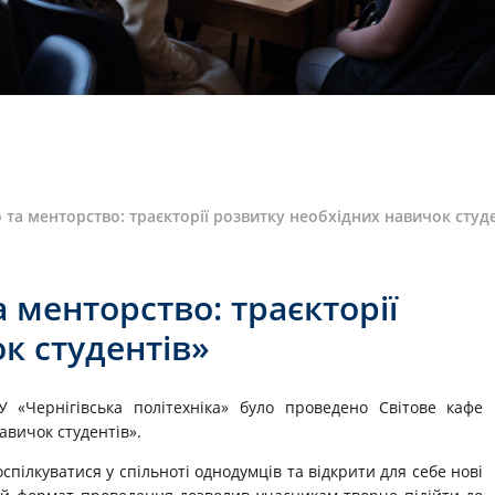
 та менторство: траєкторії розвитку необхідних навичок студ
 менторство: траєкторії
к студентів»
«Чернігівська політехніка» було проведено Світове кафе
авичок студентів».
спілкуватися у спільноті однодумців та відкрити для себе нові