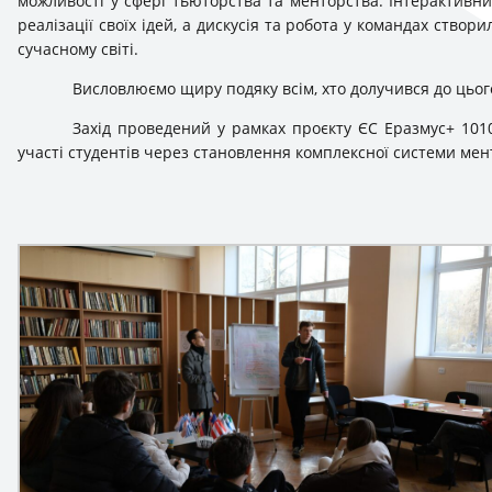
можливості у сфері тьюторства та менторства. Інтерактивн
реалізації своїх ідей, а дискусія та робота у командах створи
сучасному світі.
Висловлюємо щиру подяку всім, хто долучився до цього
Захід проведений у рамках проєкту ЄС Еразмус+ 101
участі студентів через становлення комплексної системи мен