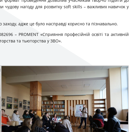
ий формат проведення дозволив учасникам творчо підійти до
ли чудову нагоду для розвитку soft skills – важливих навичок у
 заходу, адже це було насправді корисно та пізнавально.
082696 – PROMENT «Сприяння професійній освіті та активній
торства та тьюторства у ЗВО».