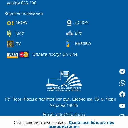
довіри 665-196
Корисні посилання
МОНУ
ДСЯОУ
КМУ
ВРУ
ПУ
НАЗЯВО
Оплата послуг On-Line
НУ 'Чернігівська політехніка' вул. Шевченка, 95, м. Чернігів,
Україна 14035
Email:
cstu@stu.cn.ua
Сайт використовує cookies.
Дізнатися більше про
використання.