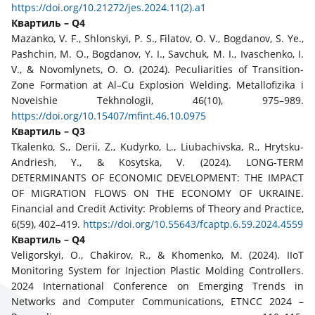
https://doi.org/10.21272/jes.2024.11(2).a1
Квартиль – Q4
Mazanko, V. F., Shlonskyi, P. S., Filatov, O. V., Bogdanov, S. Ye.,
Pashchin, M. O., Bogdanov, Y. I., Savchuk, M. I., Ivaschenko, I.
V., & Novomlynets, O. O. (2024). Peculiarities of Transition-
Zone Formation at Al–Cu Explosion Welding. Metallofizika i
Noveishie Tekhnologii, 46(10), 975–989.
https://doi.org/10.15407/mfint.46.10.0975
Квартиль – Q3
Tkalenko, S., Derii, Z., Kudyrko, L., Liubachivska, R., Hrytsku-
Andriesh, Y., & Kosytska, V. (2024). LONG-TERM
DETERMINANTS OF ECONOMIC DEVELOPMENT: THE IMPACT
OF MIGRATION FLOWS ON THE ECONOMY OF UKRAINE.
Financial and Credit Activity: Problems of Theory and Practice,
6(59), 402–419.
https://doi.org/10.55643/fcaptp.6.59.2024.4559
Квартиль – Q4
Veligorskyi, O., Chakirov, R., & Khomenko, M. (2024). IIoT
Monitoring System for Injection Plastic Molding Controllers.
2024 International Conference on Emerging Trends in
Networks and Computer Communications, ETNCC 2024 –