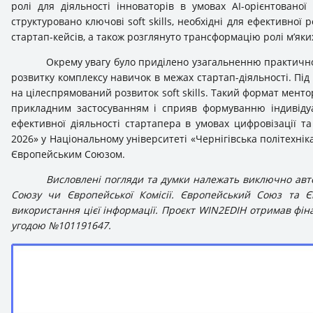
ролі для діяльності інноваторів в умовах AI-орієнтованої
структуровано ключові soft skills, необхідні для ефективної 
стартап-кейсів, а також розглянуто трансформацію ролі м’яки
Окрему увагу було приділено узагальненню практично
розвитку комплексу навичок в межах стартап-діяльності. Пі
на цілеспрямований розвиток soft skills. Такий формат мент
прикладним застосуванням і сприяв формуванню індивідуал
ефективної діяльності стартапера в умовах цифровізації та
2026» у Національному університеті «Чернігівська політехнік
Європейським Союзом.
Висловлені погляди та думки належать виключно авто
Союзу чи Європейської Комісії. Європейський Союз та Єв
використання цієї інформації. Проєкт WIN2EDIH отримав фі
угодою №101191647.