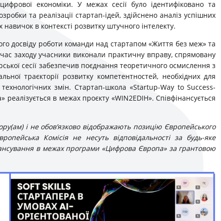
 цифрової економіки. У межах сесії було ідентифіковано та
розробки та реалізації стартап-ідей, здійснено аналіз успішних
х навичок в контексті розвитку штучного інтелекту.
го досвіду роботи команди над стартапом «Життя без меж» та
д час заходу учасники виконали практичну вправу, спрямовану
орської сесії забезпечив поєднання теоретичного осмислення з
ьної траєкторії розвитку компетентностей, необхідних для
 технологічних змін. Стартап-школа «Startup-Way to Success-
а» реалізується в межах проєкту «WIN2EDIH». Співфінансується
ру(ам) і не обов’язково відображають позицію Європейського
ропейська Комісія не несуть відповідальності за будь-яке
нансування в межах програми «Цифрова Європа» за грантовою