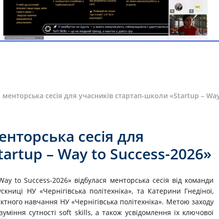
 менторська сесія для учасників стартап-школи «Startup – Way
енторська сесія для
artup – Way to Success-2026»
Way to Success-2026» відбулася менторська сесія від команди
скниці НУ «Чернігівська політехніка», та Катерини Гнедіної,
єктного навчання НУ «Чернігівська політехніка». Метою заходу
іння сутності soft skills, а також усвідомлення їх ключової