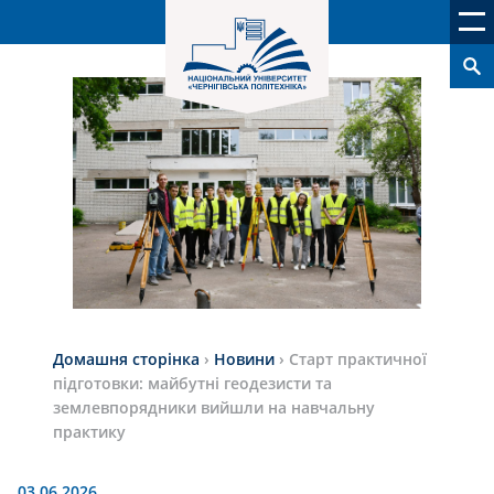
Домашня сторінка
›
Новини
›
Старт практичної
підготовки: майбутні геодезисти та
землевпорядники вийшли на навчальну
практику
03.06.2026