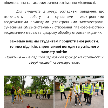
нівелювання та тахеометричного знімання місцевості.
Для студентів 2 курсу:
ускладнені завдання, що
включають роботу з сучасними електронними
геодезичними приладами (електронними тахеометрами,
сучасними GNSS-системами), створення планово-висотних
геодезичних мереж та цифрову обробку отриманих даних.
Бажаємо нашим студентам продуктивної роботи,
точних відліків, сприятливої погоди та успішного
захисту звітів!
Практика — це перший серйозний крок до майстерності у
сфері геодезії та землеустрою.