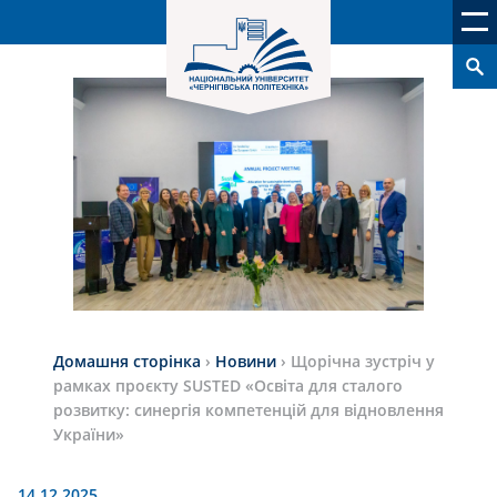
Домашня сторінка
›
Новини
›
Щорічна зустріч у
рамках проєкту SUSTED «Освіта для сталого
розвитку: синергія компетенцій для відновлення
України»
14.12.2025