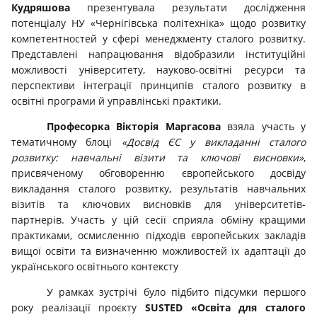
Кудряшова
презентувала результати дослідження
потенціалу НУ «Чернігівська політехніка» щодо розвитку
компетентностей у сфері менеджменту сталого розвитку.
Представлені напрацювання відобразили інституційні
можливості університету, науково-освітні ресурси та
перспективи інтеграції принципів сталого розвитку в
освітні програми й управлінські практики.
Професорка Вікторія Маргасова
взяла участь у
тематичному блоці
«
Досвід ЄС у викладанні сталого
розвитку: навчальні візити та ключові висновки»
,
присвяченому обговоренню європейського досвіду
викладання сталого розвитку, результатів навчальних
візитів та ключових висновків для університетів-
партнерів. Участь у цій сесії сприяла обміну кращими
практиками, осмисленню підходів європейських закладів
вищої освіти та визначенню можливостей їх адаптації до
українського освітнього контексту
У рамках зустрічі було підбито підсумки першого
року реалізації проєкту
SUSTED «Освіта для сталого