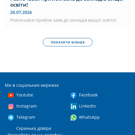
освіти!
20.07.2026
Розпочався прийом заяв до закладів вищої освіти!
ПОКАЗАТИ БІЛЬШЕ
Ми в соціальних мережах
Youtube
Facebook
Instagram
Linkedin
Telegram
WhatsApp
Скринька довіри
dovira@stu.cn.ua
, телефон