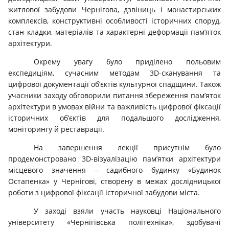
житлової забудови Чернігова, дзвіниць і монастирських
комплексів, конструктивні особливості історичних споруд,
стан кладки, матеріалів та характерні деформації пам’яток
архітектури.
Окрему увагу було приділено польовим
експедиціям, сучасним методам 3D-сканування та
цифрової документації об’єктів культурної спадщини. Також
учасники заходу обговорили питання збереження пам’яток
архітектури в умовах війни та важливість цифрової фіксації
історичних об’єктів для подальшого дослідження,
моніторингу й реставрації.
На завершення лекції присутнім було
продемонстровано 3D-візуалізацію пам’ятки архітектури
місцевого значення – садибного будинку «Будинок
Остапенка» у Чернігові, створену в межах дослідницької
роботи з цифрової фіксації історичної забудови міста.
У заході взяли участь науковці Національного
університету «Чернігівська політехніка», здобувачі