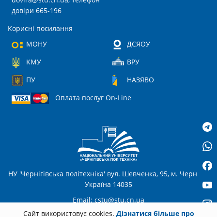
довіри 665-196
Корисні посилання
МОНУ
ДСЯОУ
КМУ
ВРУ
ПУ
НАЗЯВО
Оплата послуг On-Line
НУ 'Чернігівська політехніка' вул. Шевченка, 95, м. Чернігів,
Україна 14035
Email:
cstu@stu.cn.ua
Сайт використовує cookies.
Дізнатися більше про