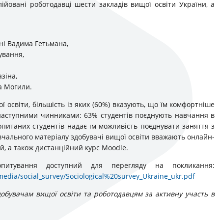
лійовані роботодавці шести закладів вищої освіти України, а
ні Вадима Гетьмана,
ування,
зіна,
а Могили.
ї освіти, більшість із яких (60%) вказують, що їм комфортніше
наступними чинниками: 63% студентів поєднують навчання в
опитаних студентів надає їм можливість поєднувати заняття з
ального матеріалу здобувачі вищої освіти вважають онлайн-
ій, а також дистанційний курс Moodle.
опитування доступний для перегляду на покликання:
edia/social_survey/Sociological%20survey_Ukraine_ukr.pdf
добувачам вищої освіти та роботодавцям за активну участь в