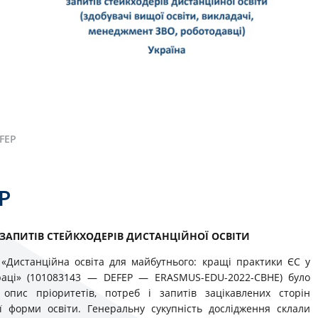
FEP
P
ЗАПИТІВ СТЕЙКХОДЕРІВ ДИСТАНЦІЙНОЇ ОСВІТИ
 «Дистанційна освіта для майбутнього: кращі практики ЄС у
праці» (101083143 — DEFEP — ERASMUS-EDU-2022-CBHE) було
опис пріоритетів, потреб і запитів зацікавлених сторін
ої форми освіти. Генеральну сукупність дослідження склали