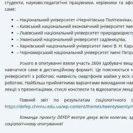
студенти, науково-педагогічні працівники, керівники та афі
саме:
– Національний університет «Чернігівська Політехніка»,
– Київський національний економічний університет іме
– Львівський національний університет природокорист
– Уманський національний університет садівництва,
– Харківський національний університет імені В. Н. Кара
– Чорноморський національний університет імені Петр
Усього в опитуванні взяли участь 2604 здобувачі вищо
навчатися саме в дистанційному форматі. Це пояснюється 
університеті з роботою; наявність смартфонів майже у всіх 
роботою. Найбільш прийнятними варіантами викладання навч
лекції з презентаціями, стислі конспекти та відеозаписи лекц
Повний звіт по результатам соціологічного 
https://defep.chmnu.edu.ua/wp-content/themes/twentytwenty/m
Команда проєкту DEFEP вкотре дякує всім колегам, з
соціологічному опитування!