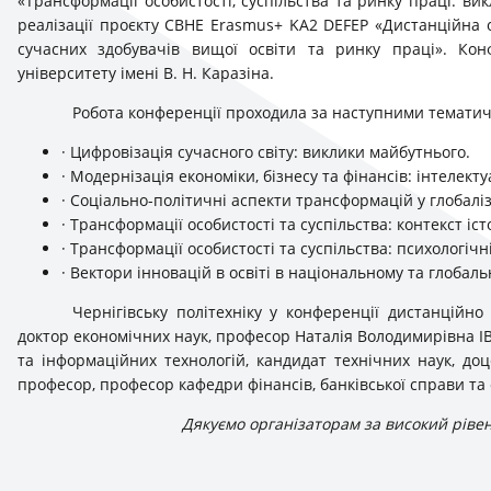
«Трансформації особистості, суспільства та ринку праці: ви
реалізації проєкту CBHE Erasmus+ KA2 DEFEP «Дистанційна о
сучасних здобувачів вищої освіти та ринку праці». Кон
університету імені В. Н. Каразіна.
Робота конференції проходила за наступними темат
· Цифровізація сучасного світу: виклики майбутнього.
· Модернізація економіки, бізнесу та фінансів: інтелект
· Соціально-політичні аспекти трансформацій у глобаліз
· Трансформації особистості та суспільства: контекст істо
· Трансформації особистості та суспільства: психологічн
· Вектори інновацій в освіті в національному та глобаль
Чернігівську політехніку у конференції дистанційно
доктор економічних наук, професор Наталія Володимирівна І
та інформаційних технологій, кандидат технічних наук, до
професор, професор кафедри фінансів, банківської справи та
Дякуємо організаторам за високий рівен