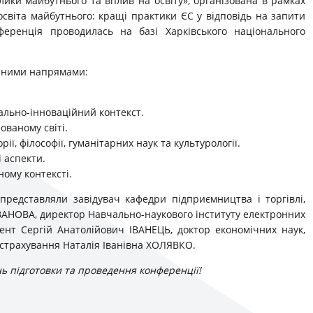
клики майбутнього та вплив на освіту», організована в рамках
світа майбутнього: кращі практики ЄС у відповідь на запити
ференція проводилась на базі Харківського національного
ичними напрямами:
уально-інноваційний контекст.
ованому світі.
рії, філософії, гуманітарних наук та культурології.
і аспекти.
ному контексті.
 представляли завідувач кафедри підприємництва і торгівлі,
ВАНОВА, директор Навчально-наукового інституту електронних
цент Сергій Анатолійович ІВАНЕЦЬ, доктор економічних наук,
 страхування Наталія Іванівна ХОЛЯВКО.
ь підготовки та проведення конференції!