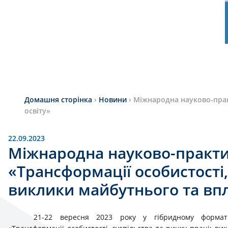
Домашня сторінка
›
Новини
›
Міжнародна науково-практ
освіту»
22.09.2023
Міжнародна науково-практ
«Трансформації особистості,
виклики майбутнього та впл
21-22 вересня 2023 року у гібридному форматі