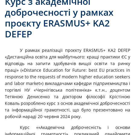
Курс з академічної
доброчесності у рамках
проєкту ERASMUS+ KA2
DEFEP
У рамках реалізації проєкту ERASMUS+ KA2 DEFEP
«Дистанційна освіта для майбутнього: кращі практики ЄС у
відповідь на запити здобувачів вищої освіти та ринку
праці» («Distance Education for Future: best EU practices in
response to the requests of modern higher education seekers
and labor market») викладачами кафедри підприємництва і
торгівлі НУ «Чернігівська політехніка» к.т.н., доцентом
Тетяною Денисенко та доктором філософії Крістіною
Коваль розроблено курс з основ академічної доброчесності
та інформаційної грамотності, що було презентовано на
робочій нараді 20 червня 2024 року.
Курс ««Академічна доброчесність і основи
інформаційної грамотності» покликаний ознайомити