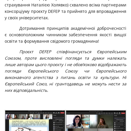
страхування Наталією Холявко) схвалено всіма партнерами
консорціуму проєкту DEFEP та прийнято для впровадження
у своїх університетах.
Дотримання принципів академічної доброчесності
є основоположним чинником забезпечення якості вищої
освіти та формування свідомого громадянина!
Проєкт DEFEP співфінансується Європейським
Союзом, проте висловлені погляди та думки належать
лише авторам цього проєкту і не обов’язково відображають
погляди Європейського Союзу чи Європейського
виконавчого агентства з питань освіти та культури. Ні
Європейський Союз, ні грантодавець не можуть нести за
них відповідальність.