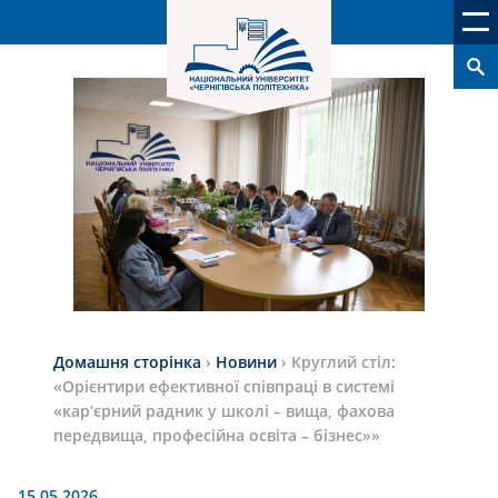
Домашня сторінка
›
Новини
›
Круглий стіл:
«Орієнтири ефективної співпраці в системі
«кар’єрний радник у школі – вища, фахова
передвища, професійна освіта – бізнес»»
15.05.2026