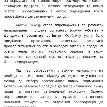
на формуванні ефективної моделі взаємодії між школою,
закладами професійної, фахової передвищої та вищої
освіти і роботодавцями з метою підвищення якості
професійного самовизначення молоді.
Метою заходу
стало впровадження та розвиток
напрацювань і рішень обласного форуму
«Освіта –
фундамент розвитку регіону»
. Особливу увагу було
приділено практичним аспектам реалізації
профорієнтаційної роботи в закладах загальної середньої
освіти через інститут кар’єрного радника, а також
посиленню координації між освітніми установами та
бізнес-середовищем.
Під час обговорення учасники наголосили на
необхідності системного підходу до підготовки учнівської
молоді до вибору професійного шляху, формування
актуальних навичок відповідно до потреб сучасного ринку
праці та розвитку регіональної економіки. Окремо
підкреслювалася важливість практико-орієнтованого
навчання, стажувань та залучення роботодавців до