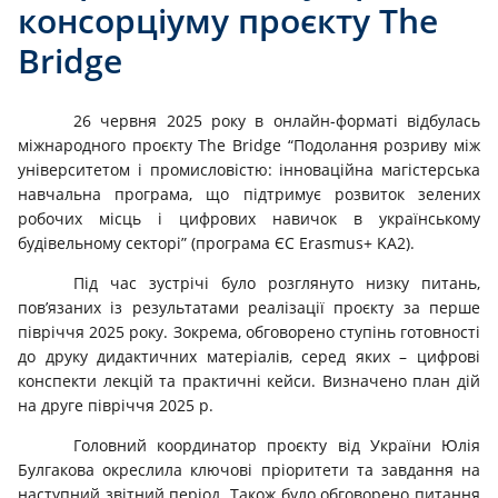
консорціуму проєкту The
Bridge
26 червня 2025 року в онлайн-форматі відбулась
міжнародного проєкту The Bridge “Подолання розриву між
університетом і промисловістю: інноваційна магістерська
навчальна програма, що підтримує розвиток зелених
робочих місць і цифрових навичок в українському
будівельному секторі” (програма ЄС Erasmus+ KA2).
Під час зустрічі було розглянуто низку питань,
пов’язаних із результатами реалізації проєкту за перше
півріччя 2025 року. Зокрема, обговорено ступінь готовності
до друку дидактичних матеріалів, серед яких – цифрові
конспекти лекцій та практичні кейси. Визначено план дій
на друге півріччя 2025 р.
Головний координатор проєкту від України Юлія
Булгакова окреслила ключові пріоритети та завдання на
наступний звітний період. Також було обговорено питання