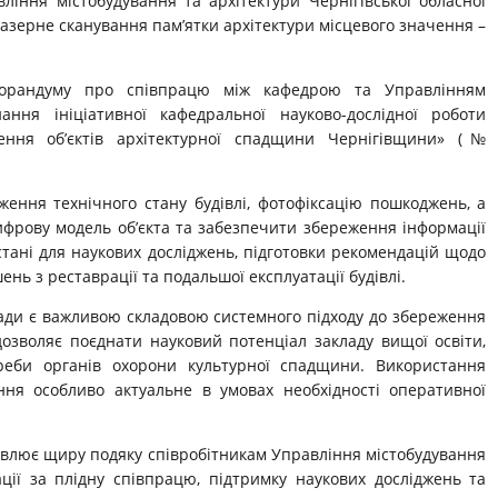
ління містобудування та архітектури Чернігівської обласної
азерне сканування пам’ятки архітектури місцевого значення –
морандуму про співпрацю між кафедрою та Управлінням
ння ініціативної кафедральної науково-дослідної роботи
ення об’єктів архітектурної спадщини Чернігівщини» (№
ження технічного стану будівлі, фотофіксацію пошкоджень, а
фрову модель об’єкта та забезпечити збереження інформації
тані для наукових досліджень, підготовки рекомендацій щодо
нь з реставрації та подальшої експлуатації будівлі.
лади є важливою складовою системного підходу до збереження
озволяє поєднати науковий потенціал закладу вищої освіти,
реби органів охорони культурної спадщини. Використання
ня особливо актуальне в умовах необхідності оперативної
овлює щиру подяку співробітникам Управління містобудування
ації за плідну співпрацю, підтримку наукових досліджень та