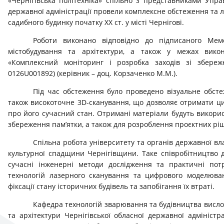
«Чернігівська політехніка» спільно з представниками Управ
державної адміністрації провели комплексне обстеження та л
садибного будинку початку ХХ ст. у місті Чернігові.
Роботи виконано відповідно до підписаного Ме
містобудування та архітектури, а також у межах викона
«Комплексний моніторинг і розробка заходів зі збереж
0126U001892) (керівник – доц. Корзаченко М.М.).
Під час обстеження було проведено візуальне обсте
також високоточне 3D-сканування, що дозволяє отримати ци
про його сучасний стан. Отримані матеріали будуть викорис
збереження пам’ятки, а також для розроблення проєктних ріше
Спільна робота університету та органів державної в
культурної спадщини Чернігівщини. Таке співробітництво д
сучасні інженерні методи дослідження та практичні пот
технологій лазерного сканування та цифрового моделюван
фіксації стану історичних будівель та запобігання їх втраті.
Кафедра технологій зварювання та будівництва висл
та архітектури Чернігівської обласної державної адміністр